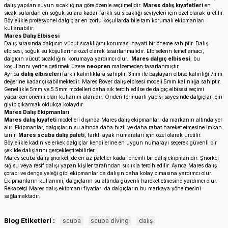
dalış yapılan suyun sıcaklığına göre özenle seçilmelidir.
Mares dalış kıyafetleri
en
sıcak sulardan en soğuk sulara kadar farklı su sıcaklığı seviyeleri için özel olarak üretilir.
Böylelikle profesyonel dalgıçlar en zorlu koşullarda bile tam korumalı ekipmanları
kullanabilir.
Mares Dalış Elbisesi
Dalış sırasında dalgıcın vücut sıcaklığını koruması hayati bir öneme sahiptir. Dalış
elbisesi, soğuk su koşullarına özel olarak tasarlanmalıdır. Elbiselerin temel amacı,
dalgıcın vücut sıcaklığını korumaya yardımcı olur.
Mares dalgıç elbisesi
, bu
koşullarını yerine getirmek üzere
neopren
malzemeden tasarlanmıştır.
Ayrıca
dalış elbiseleri
farklı kalınlıklara sahiptir. 3mm ile başlayan elbise kalınlığı 7mm
değerine kadar çıkabilmektedir. Mares Rover dalış elbisesi modeli 5mm kalınlığa sahiptir.
Genellikle 5mm ve 5.5mm modelleri daha sık tercih edilse de dalgıç elbisesi seçimi
yaparken önemli olan kullanım alanıdır. Önden fermuarlı yapısı sayesinde dalgıçlar için
giyip çıkarmak oldukça kolaydır.
Mares Dalış Ekipmanları
Mares dalış kıyafeti
modelleri dışında Mares dalış ekipmanları da markanın altında yer
alır. Ekipmanlar, dalgıçların su altında daha hızlı ve daha rahat hareket etmesine imkan
tanır.
Mares scuba dalış paleti
, farklı ayak numaraları için özel olarak üretilir.
Böylelikle kadın ve erkek dalgıçlar kendilerine en uygun numarayı seçerek güvenli bir
şekilde dalışlarını gerçekleştirebilirler.
Mares scuba dalış şnorkeli de en az paletler kadar önemli bir dalış ekipmanıdır. Şnorkel
sığ su veya resif dalışı yapan kişiler tarafından sıklıkla tercih edilir. Ayrıca Mares dalış
çorabı ve denge yeleği gibi ekipmanlar da dalışın daha kolay olmasına yardımcı olur.
Ekipmanların kullanımı, dalgıçların su altında güvenli hareket etmesine yardımcı olur.
Rekabetçi Mares dalış ekipmanı fiyatları da dalgıçların bu markaya yönelmesini
sağlamaktadır.
Blog Etiketleri :
scuba
scuba diving
dalış