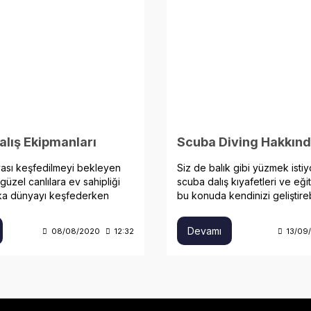
lış Ekipmanları
yası keşfedilmeyi bekleyen
Siz de balık gibi yüzmek istiy
güzel canlılara ev sahipliği
scuba dalış kıyafetleri ve eğit
ika dünyayı keşfederken
bu konuda kendinizi geliştirebi
lış malzemesi seçimi büyük rol
Devamı
08/08/2020
12:32
13/09