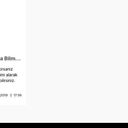
Scuba Diving Hakkında Bilmeniz Gerekenler
orsanız
imi alarak
lirsiniz.
/2019
17:36