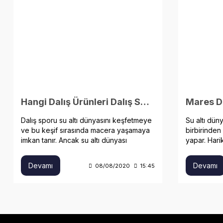
Hangi Dalış Ürünleri Dalış Sporu İçin Gerekli?
Mares Da
Dalış sporu su altı dünyasını keşfetmeye
Su altı dün
ve bu keşif sırasında macera yaşamaya
birbirinden 
imkan tanır. Ancak su altı dünyası
yapar. Har
tehlikelerle doludur.
kaliteli da
oynar.
Devamı
Devamı
08/08/2020
15:45