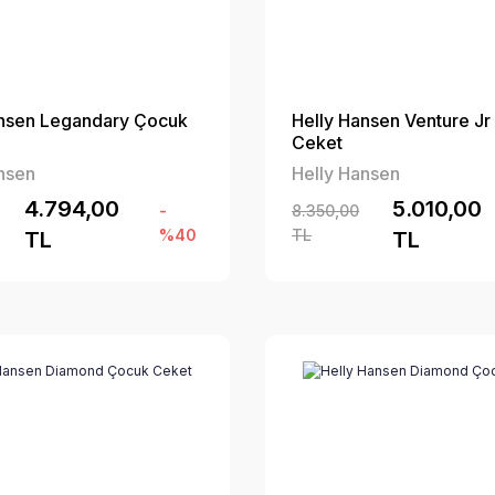
ansen Legandary Çocuk
Helly Hansen Venture J
Ceket
nsen
Helly Hansen
4.794,00
5.010,00
-
8.350,00
%40
TL
TL
TL