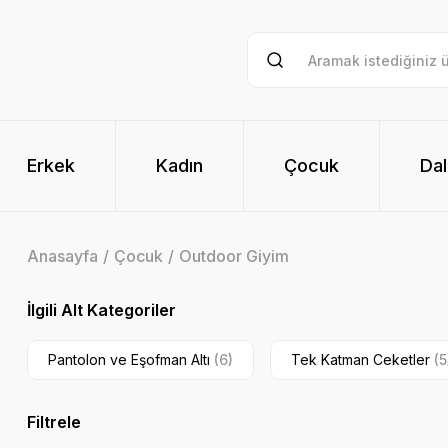
Erkek
Kadın
Çocuk
Dal
Anasayfa
Çocuk
Outdoor Giyim
İlgili Alt Kategoriler
Pantolon ve Eşofman Altı
(6)
Tek Katman Ceketler
(5
Filtrele