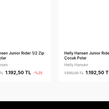
nsen Junior Rider 1/2 Zip
Helly Hansen Junior Ride
olar
Çocuk Polar
nsen
Helly Hansen
1.192,50 TL
1.192,50 
TL
-%25
1.590,00 TL