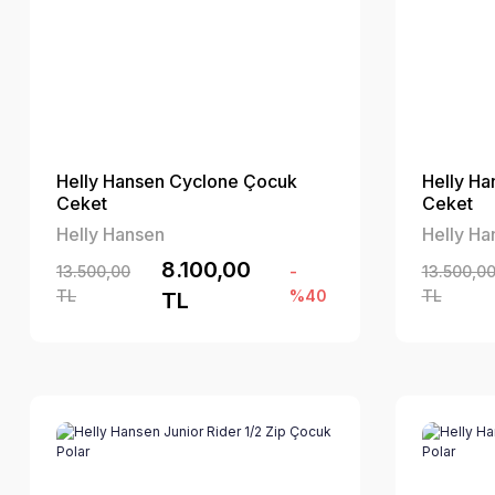
Helly Hansen Cyclone Çocuk
Helly H
Ceket
Ceket
Helly Hansen
Helly Ha
8.100,00
13.500,00
-
13.500,0
TL
%40
TL
TL