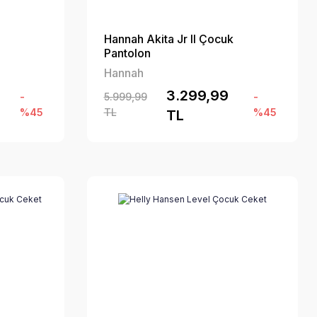
Hannah Akita Jr II Çocuk
Pantolon
Hannah
3.299,99
-
5.999,99
-
%45
TL
%45
TL