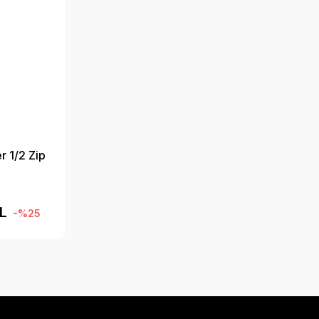
r 1/2 Zip
TL
-%25