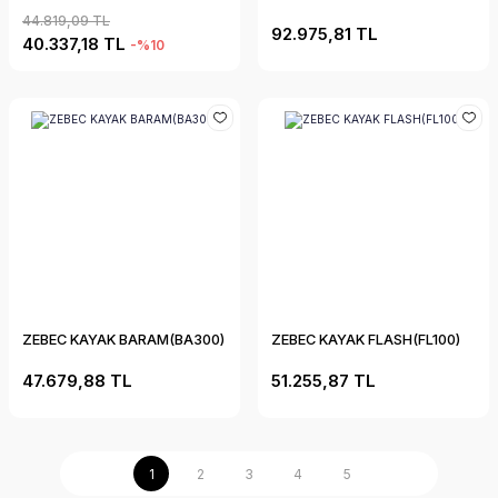
44.819,09 TL
92.975,81 TL
40.337,18 TL
-%10
ZEBEC KAYAK BARAM(BA300)
ZEBEC KAYAK FLASH(FL100)
47.679,88 TL
51.255,87 TL
1
2
3
4
5