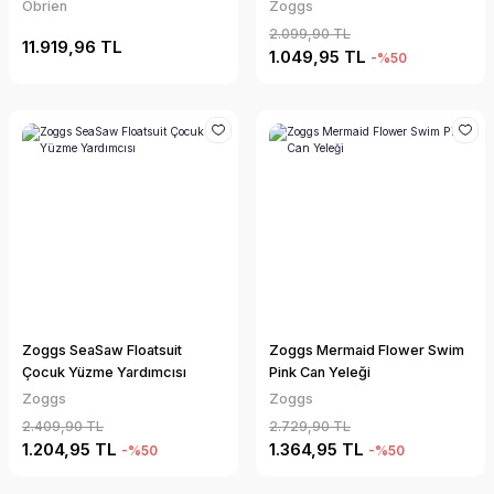
Obrien
Zoggs
2.099,90 TL
11.919,96 TL
1.049,95 TL
-%50
Zoggs SeaSaw Floatsuit
Zoggs Mermaid Flower Swim
Çocuk Yüzme Yardımcısı
Pink Can Yeleği
Zoggs
Zoggs
2.409,90 TL
2.729,90 TL
1.204,95 TL
1.364,95 TL
-%50
-%50