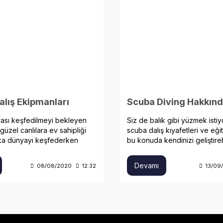
lış Ekipmanları
yası keşfedilmeyi bekleyen
Siz de balık gibi yüzmek istiy
güzel canlılara ev sahipliği
scuba dalış kıyafetleri ve eğit
ika dünyayı keşfederken
bu konuda kendinizi geliştirebi
lış malzemesi seçimi büyük rol
Devamı
08/08/2020
12:32
13/09