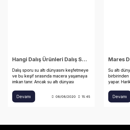
Hangi Dalış Ürünleri Dalış Sporu İçin Gerekli?
Mares Da
Dalış sporu su altı dünyasını keşfetmeye
Su altı dün
ve bu keşif sırasında macera yaşamaya
birbirinden 
imkan tanır. Ancak su altı dünyası
yapar. Har
tehlikelerle doludur.
kaliteli da
oynar.
Devamı
Devamı
08/08/2020
15:45