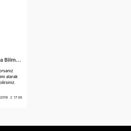
Scuba Diving Hakkında Bilmeniz Gerekenler
orsanız
imi alarak
lirsiniz.
/2019
17:36