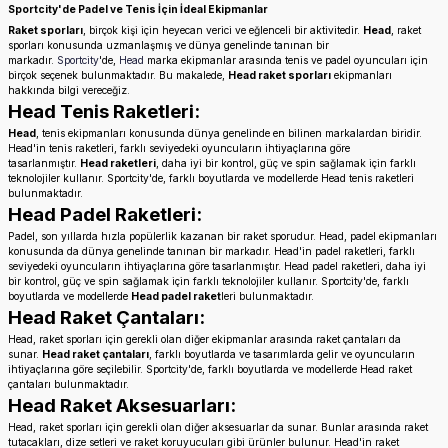
Sportcity'de Padel ve Tenis İçin İdeal Ekipmanlar
Raket sporları
, birçok kişi için heyecan verici ve eğlenceli bir aktivitedir.
Head
, raket
sporları konusunda uzmanlaşmış ve dünya genelinde tanınan bir
markadır.
Sportcity
'de,
Head
marka ekipmanlar arasında tenis ve padel oyuncuları için
birçok seçenek bulunmaktadır. Bu makalede,
Head raket sporları
ekipmanları
hakkında bilgi vereceğiz.
Head Tenis Raketleri:
Head
, tenis ekipmanları konusunda dünya genelinde en bilinen markalardan biridir.
Head'in tenis raketleri, farklı seviyedeki oyuncuların ihtiyaçlarına göre
tasarlanmıştır.
Head raketleri
, daha iyi bir kontrol, güç ve spin sağlamak için farklı
teknolojiler kullanır. Sportcity'de, farklı boyutlarda ve modellerde Head tenis raketleri
bulunmaktadır.
Head Padel Raketleri:
Padel, son yıllarda hızla popülerlik kazanan bir raket sporudur. Head, padel ekipmanları
konusunda da dünya genelinde tanınan bir markadır. Head'in padel raketleri, farklı
seviyedeki oyuncuların ihtiyaçlarına göre tasarlanmıştır. Head padel raketleri, daha iyi
bir kontrol, güç ve spin sağlamak için farklı teknolojiler kullanır. Sportcity'de, farklı
boyutlarda ve modellerde
Head padel raket
leri bulunmaktadır.
Head Raket Çantaları:
Head, raket sporları için gerekli olan diğer ekipmanlar arasında raket çantaları da
sunar.
Head raket çantaları
, farklı boyutlarda ve tasarımlarda gelir ve oyuncuların
ihtiyaçlarına göre seçilebilir. Sportcity'de, farklı boyutlarda ve modellerde Head raket
çantaları bulunmaktadır.
Head Raket Aksesuarları:
Head, raket sporları için gerekli olan diğer aksesuarlar da sunar. Bunlar arasında raket
tutacakları, dize setleri ve raket koruyucuları gibi ürünler bulunur. Head'in raket