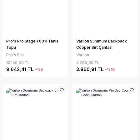
Pro's Pro Stage 1 60'lı Tenis
Varlion Summum Backpack
Topu
Cooper Sırt Çantası
Pro's Pro
Varlion
10.149,90 TL
4.289,90 TL
9.642,41 TL
3.860,91 TL
-%5
-%10