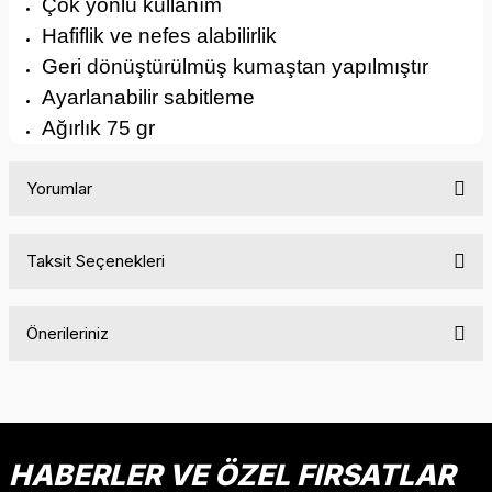
Çok yönlü kullanım
Hafiflik ve nefes alabilirlik
Geri dönüştürülmüş kumaştan yapılmıştır
Ayarlanabilir sabitleme
Ağırlık 75 gr
Yorumlar
Taksit Seçenekleri
Bu ürüne ilk yorumu siz yapın!
Önerileriniz
Yorum Yaz
Bu ürünün fiyat bilgisi, resim, ürün açıklamalarında ve diğer
konularda yetersiz gördüğünüz noktaları öneri formunu
kullanarak tarafımıza iletebilirsiniz.
Görüş ve önerileriniz için teşekkür ederiz.
HABERLER VE ÖZEL FIRSATLAR