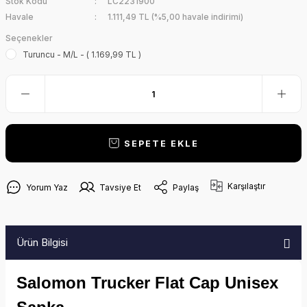
Stok Kodu
LC2231900
Havale
1.111,49 TL (%5,00 havale indirimi)
Seçenekler
Turuncu - M/L - ( 1.169,99 TL )
SEPETE EKLE
Karşılaştır
Yorum Yaz
Tavsiye Et
Paylaş
Ürün Bilgisi
Salomon Trucker Flat Cap Unisex