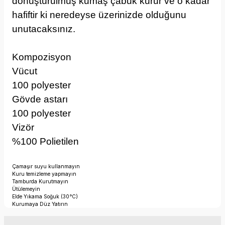
dönüştürülmüş kumaş çabuk kurur ve o kadar
hafiftir ki neredeyse üzerinizde olduğunu
unutacaksınız.
Kompozisyon
Vücut
100 polyester
Gövde astarı
100 polyester
Vizör
%100 Polietilen
Çamaşır suyu kullanmayın
Kuru temizleme yapmayın
Tamburda Kurutmayın
Ütülemeyin
Elde Yıkama Soğuk (30°C)
Kurumaya Düz Yatırın