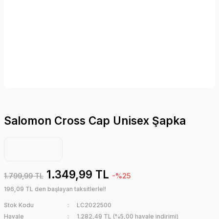
Salomon Cross Cap Unisex Şapka
1.349,99 TL
1.799,99 TL
-%25
196,09 TL den başlayan taksitlerle!!
Stok Kodu
LC2022500
Havale
1.282,49 TL (%5,00 havale indirimi)