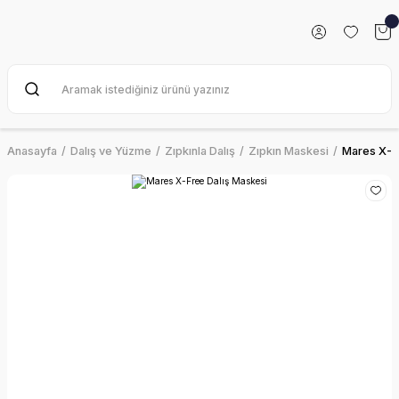
Anasayfa
Dalış ve Yüzme
Zıpkınla Dalış
Zıpkın Maskesi
Mares X-F