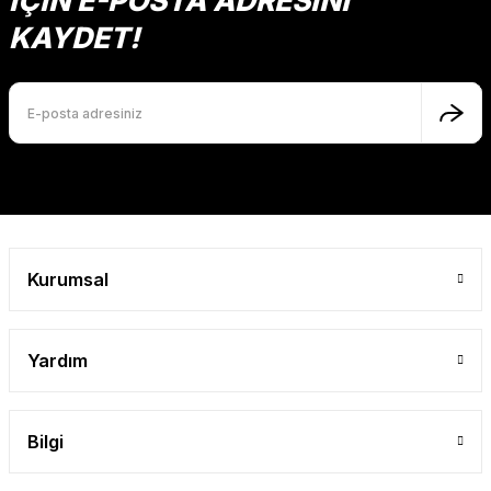
İÇİN E-POSTA ADRESİNİ
Ürün açıklamasında eksik bilgiler bulunuyor.
KAYDET!
Ürün bilgilerinde hatalar bulunuyor.
Ürün fiyatı diğer sitelerden daha pahalı.
Bu ürüne benzer farklı alternatifler olmalı.
Gönder
Kurumsal
Yardım
Bilgi