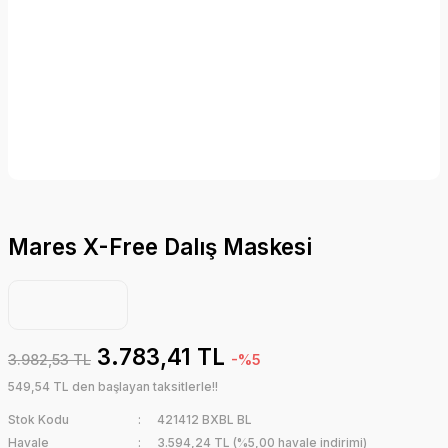
Mares X-Free Dalış Maskesi
3.783,41 TL
3.982,53 TL
-%5
549,54 TL den başlayan taksitlerle!!
Stok Kodu
421412 BXBL BL
Havale
3.594,24 TL (%5,00 havale indirimi)