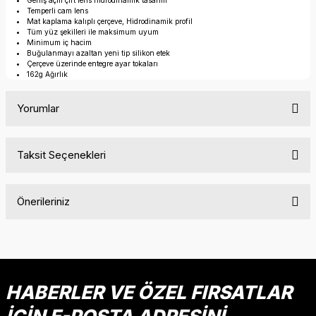
Geniş açılı çift lens hidrodinamik tasarım
Temperli cam lens
Mat kaplama kalıplı çerçeve, Hidrodinamik profil
Tüm yüz şekilleri ile maksimum uyum
Minimum iç hacim
Buğulanmayı azaltan yeni tip silikon etek
Çerçeve üzerinde entegre ayar tokaları
162g Ağırlık
Yorumlar
Taksit Seçenekleri
Bu ürüne ilk yorumu siz yapın!
Önerileriniz
Yorum Yaz
Bu ürünün fiyat bilgisi, resim, ürün açıklamalarında ve diğer
konularda yetersiz gördüğünüz noktaları öneri formunu
kullanarak tarafımıza iletebilirsiniz.
Görüş ve önerileriniz için teşekkür ederiz.
HABERLER VE ÖZEL FIRSATLAR
Ürün resmi kalitesiz, bozuk veya görüntülenemiyor.