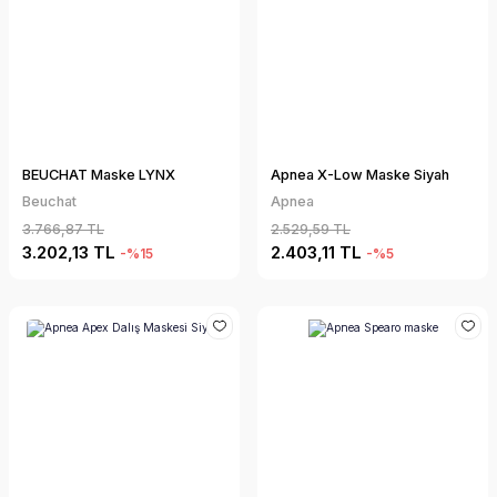
BEUCHAT Maske LYNX
Apnea X-Low Maske Siyah
Beuchat
Apnea
3.766,87 TL
2.529,59 TL
3.202,13 TL
2.403,11 TL
-%15
-%5