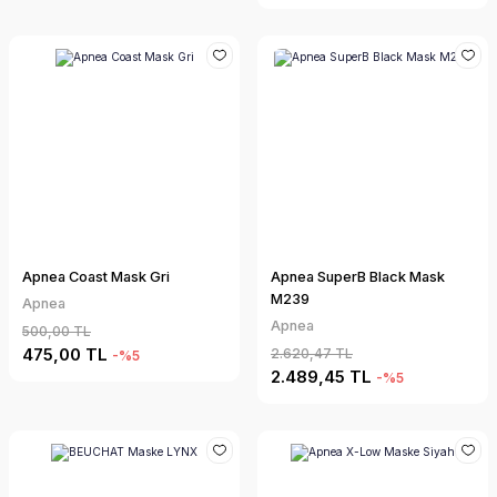
Apnea Coast Mask Gri
Apnea SuperB Black Mask
M239
Apnea
Apnea
500,00 TL
475,00 TL
2.620,47 TL
-%5
2.489,45 TL
-%5