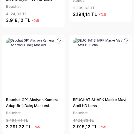
Apnea
Beuchat
2.309,63 TL
2.194,14 TL
4.124,33 TL
-%5
3.918,12 TL
-%5
Beuchat GP1 Aksiyon Kamera
BEUCHAT SHARK Maske Mavi
Adaptörlü Dalış Maskesi
Atoll HD Lens
Beuchat
Beuchat
3.464,44 TL
4.124,33 TL
3.291,22 TL
3.918,12 TL
-%5
-%5