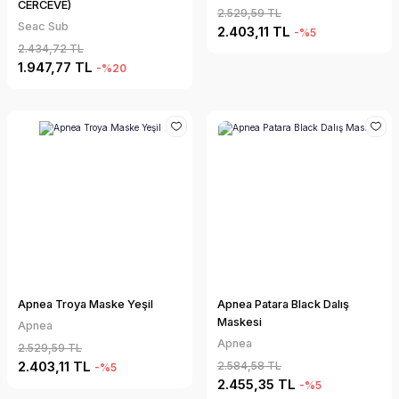
CERCEVE)
2.529,59 TL
Seac Sub
2.403,11 TL
-%5
2.434,72 TL
1.947,77 TL
-%20
Apnea Troya Maske Yeşil
Apnea Patara Black Dalış
Maskesi
Apnea
Apnea
2.529,59 TL
2.403,11 TL
2.584,58 TL
-%5
2.455,35 TL
-%5