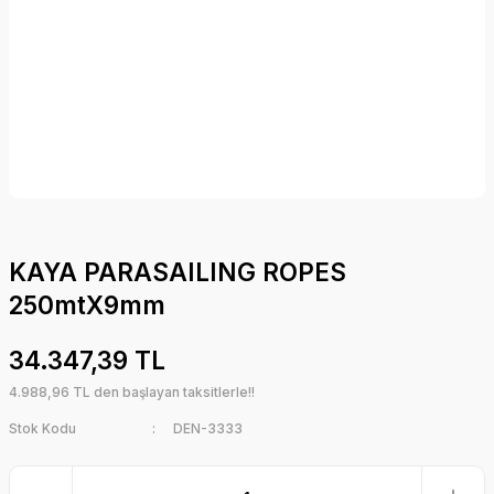
KAYA PARASAILING ROPES
250mtX9mm
34.347,39 TL
4.988,96 TL den başlayan taksitlerle!!
Stok Kodu
DEN-3333