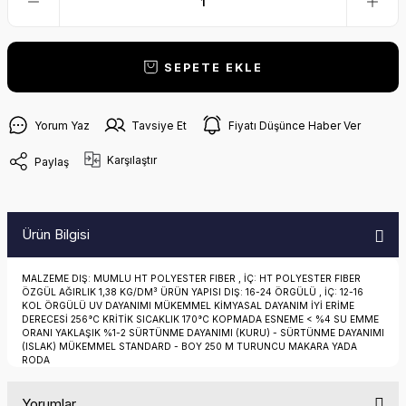
SEPETE EKLE
Yorum Yaz
Tavsiye Et
Fiyatı Düşünce Haber Ver
Karşılaştır
Paylaş
Ürün Bilgisi
MALZEME DIŞ: MUMLU HT POLYESTER FIBER , İÇ: HT POLYESTER FIBER
ÖZGÜL AĞIRLIK 1,38 KG/DM³ ÜRÜN YAPISI DIŞ: 16-24 ÖRGÜLÜ , İÇ: 12-16
KOL ÖRGÜLÜ UV DAYANIMI MÜKEMMEL KİMYASAL DAYANIM İYİ ERİME
DERECESİ 256°C KRİTİK SICAKLIK 170°C KOPMADA ESNEME < %4 SU EMME
ORANI YAKLAŞIK %1-2 SÜRTÜNME DAYANIMI (KURU) - SÜRTÜNME DAYANIMI
(ISLAK) MÜKEMMEL STANDARD - BOY 250 M TURUNCU MAKARA YADA
RODA
Yorumlar