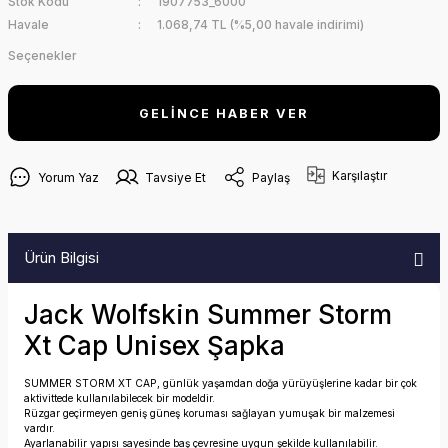
Stok Kodu
1907753_6000
Havale
1.068,74 TL (%5,00 havale indirimi)
Seçenekler
GELİNCE HABER VER
Karşılaştır
Yorum Yaz
Tavsiye Et
Paylaş
Ürün Bilgisi
Jack Wolfskin Summer Storm
Xt Cap Unisex Şapka
SUMMER STORM XT CAP, günlük yaşamdan doğa yürüyüşlerine kadar bir çok
aktivittede kullanılabilecek bir modeldir.
Rüzgar geçirmeyen geniş güneş koruması sağlayan yumuşak bir malzemesi
vardır.
Ayarlanabilir yapısı sayesinde baş çevresine uygun şekilde kullanılabilir.