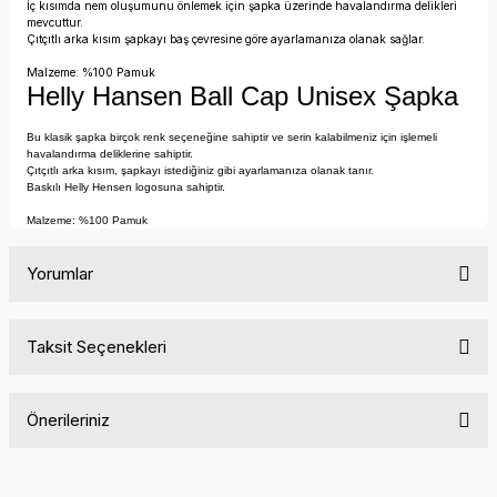
İç kısımda nem oluşumunu önlemek için şapka üzerinde havalandırma delikleri
mevcuttur.
Çıtçıtlı arka kısım şapkayı baş çevresine göre ayarlamanıza olanak sağlar.
Malzeme: %100 Pamuk
Helly Hansen Ball Cap Unisex Şapka
Bu klasik şapka birçok renk seçeneğine sahiptir ve serin kalabilmeniz için işlemeli
havalandırma deliklerine sahiptir.
Çıtçıtlı arka kısım, şapkayı istediğiniz gibi ayarlamanıza olanak tanır.
Baskılı Helly Hensen logosuna sahiptir.
Malzeme: %100 Pamuk
Yorumlar
Taksit Seçenekleri
Bu ürüne ilk yorumu siz yapın!
Önerileriniz
Yorum Yaz
Bu ürünün fiyat bilgisi, resim, ürün açıklamalarında ve diğer