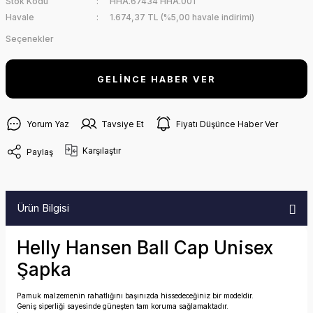
Stok Kodu
HHA.67434 HHA.001
Havale
1.674,37 TL (%5,00 havale indirimi)
Seçenekler
GELİNCE HABER VER
Yorum Yaz
Tavsiye Et
Fiyatı Düşünce Haber Ver
Karşılaştır
Paylaş
Ürün Bilgisi
Helly Hansen Ball Cap Unisex
Şapka
Pamuk malzemenin rahatlığını başınızda hissedeceğiniz bir modeldir.
Geniş siperliği sayesinde güneşten tam koruma sağlamaktadır.