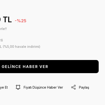
 TL
-%25
rle!!
26
L (%5,00 havale indirimi)
GELİNCE HABER VER
ye Et
Fiyatı Düşünce Haber Ver
Paylaş