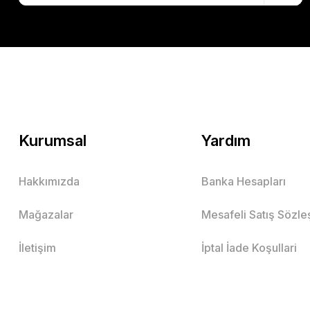
Kurumsal
Yardım
Hakkımızda
Banka Hesapları
Mağazalar
Mesafeli Satış Sözl
İletişim
İptal İade Koşullari