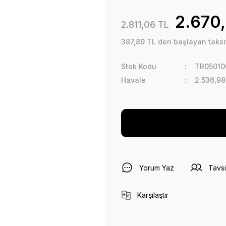
2.670
2.811,06 TL
387,89 TL den başlayan taksit
Stok Kodu
TR05010
Havale
2.536,98
Yorum Yaz
Tavsi
Karşılaştır