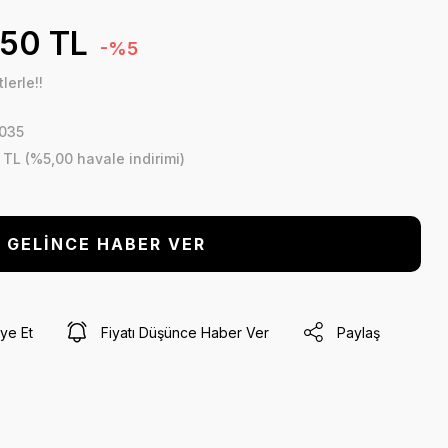
,50 TL
-%5
lerle!!
035
 TL (%5,00 havale indirimi)
GELİNCE HABER VER
ye Et
Fiyatı Düşünce Haber Ver
Paylaş