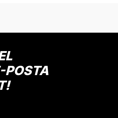
onularda yetersiz gördüğünüz noktaları öneri formunu kullanarak tarafımız
Bu ürüne ilk yorumu siz yapın!
Yorum Yaz
EL
E-POSTA
T!
Gönder