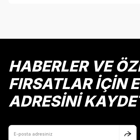
Bu ürünün fiyat bilgisi, resim, ürün açıklamalarında ve diğer k
Görüş ve önerileriniz için teşekkür ederiz.
Ürün resmi kalitesiz, bozuk veya görüntülenemiyor.
Ürün açıklamasında eksik bilgiler bulunuyor.
Ürün bilgilerinde hatalar bulunuyor.
HABERLER VE ÖZ
Ürün fiyatı diğer sitelerden daha pahalı.
Bu ürüne benzer farklı alternatifler olmalı.
FIRSATLAR İÇİN 
ADRESİNİ KAYDE