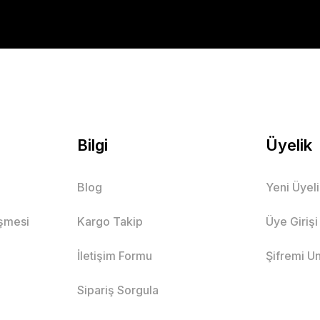
Bilgi
Üyelik
Blog
Yeni Üyel
eşmesi
Kargo Takip
Üye Girişi
İletişim Formu
Şifremi U
Sipariş Sorgula