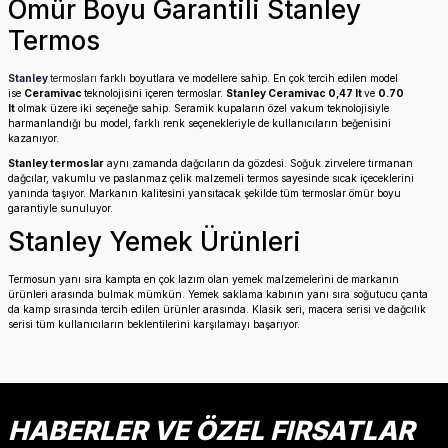
Ömür Boyu Garantili Stanley
Termos
Stanley
termosları
farklı boyutlara ve modellere sahip. En çok tercih edilen model
ise
Ceramivac
teknolojisini içeren termoslar.
Stanley Ceramivac 0,47 lt
ve
0.70
lt
olmak üzere iki seçeneğe sahip. Seramik kupaların özel vakum teknolojisiyle
harmanlandığı bu model, farklı renk seçenekleriyle de kullanıcıların beğenisini
kazanıyor.
Stanley termoslar
aynı zamanda dağcıların da gözdesi. Soğuk zirvelere tırmanan
dağcılar, vakumlu ve paslanmaz çelik malzemeli termos sayesinde sıcak içeceklerini
yanında taşıyor. Markanın kalitesini yansıtacak şekilde tüm termoslar ömür boyu
garantiyle sunuluyor.
Stanley Yemek Ürünleri
Termosun yanı sıra kampta en çok lazım olan yemek malzemelerini de markanın
ürünleri arasında bulmak mümkün. Yemek saklama kabının yanı sıra soğutucu çanta
da kamp sırasında tercih edilen ürünler arasında. Klasik seri, macera serisi ve dağcılık
serisi tüm kullanıcıların beklentilerini karşılamayı başarıyor.
HABERLER VE ÖZEL FIRSATLAR