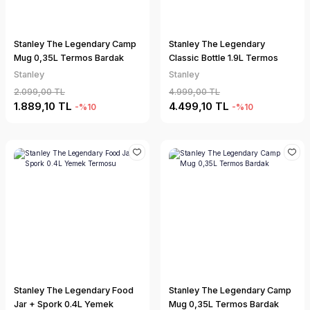
Dalış Feneri
Zıpkın Lastiği
Dalış Şamandıra
Stanley The Legendary Camp
Stanley The Legendary
Mug 0,35L Termos Bardak
Classic Bottle 1.9L Termos
Zıpkın Şişi
Stanley
Stanley
Su Altı Kamerala
2.099,00 TL
4.999,00 TL
1.889,10 TL
4.499,10 TL
-%10
-%10
Triatlon 
Elbisesi
Stanley The Legendary Food
Stanley The Legendary Camp
Jar + Spork 0.4L Yemek
Mug 0,35L Termos Bardak