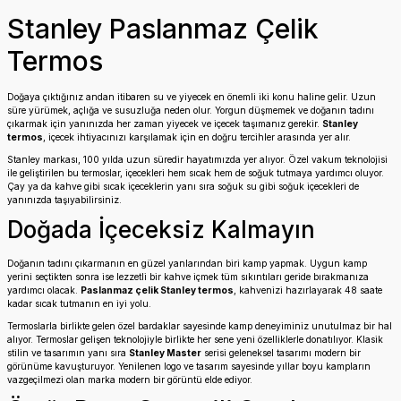
Stanley Paslanmaz Çelik
Termos
Doğaya çıktığınız andan itibaren su ve yiyecek en önemli iki konu haline gelir. Uzun
süre yürümek, açlığa ve susuzluğa neden olur. Yorgun düşmemek ve doğanın tadını
çıkarmak için yanınızda her zaman yiyecek ve içecek taşımanız gerekir.
Stanley
termos
, içecek ihtiyacınızı karşılamak için en doğru tercihler arasında yer alır.
Stanley markası, 100 yılda uzun süredir hayatımızda yer alıyor. Özel vakum teknolojisi
ile geliştirilen bu termoslar, içecekleri hem sıcak hem de soğuk tutmaya yardımcı oluyor.
Çay ya da kahve gibi sıcak içeceklerin yanı sıra soğuk su gibi soğuk içecekleri de
yanınızda taşıyabilirsiniz.
Doğada İçeceksiz Kalmayın
Doğanın tadını çıkarmanın en güzel yanlarından biri kamp yapmak. Uygun kamp
yerini seçtikten sonra ise lezzetli bir kahve içmek tüm sıkıntıları geride bırakmanıza
yardımcı olacak.
Paslanmaz çelik Stanley termos
, kahvenizi hazırlayarak 48 saate
kadar sıcak tutmanın en iyi yolu.
Termoslarla birlikte gelen özel bardaklar sayesinde kamp deneyiminiz unutulmaz bir hal
alıyor. Termoslar gelişen teknolojiyle birlikte her sene yeni özelliklerle donatılıyor. Klasik
stilin ve tasarımın yanı sıra
Stanley Master
serisi geleneksel tasarımı modern bir
görünüme kavuşturuyor. Yenilenen logo ve tasarım sayesinde yıllar boyu kampların
vazgeçilmezi olan marka modern bir görüntü elde ediyor.