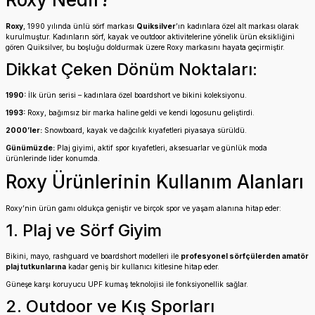
Roxy
, 1990 yılında ünlü sörf markası
Quiksilver
’ın kadınlara özel alt markası olarak
kurulmuştur. Kadınların sörf, kayak ve outdoor aktivitelerine yönelik ürün eksikliğini
gören Quiksilver, bu boşluğu doldurmak üzere Roxy markasını hayata geçirmiştir.
Dikkat Çeken Dönüm Noktaları:
1990:
İlk ürün serisi – kadınlara özel boardshort ve bikini koleksiyonu.
1993:
Roxy, bağımsız bir marka haline geldi ve kendi logosunu geliştirdi.
2000’ler:
Snowboard, kayak ve dağcılık kıyafetleri piyasaya sürüldü.
Günümüzde:
Plaj giyimi, aktif spor kıyafetleri, aksesuarlar ve günlük moda
ürünlerinde lider konumda.
Roxy Ürünlerinin Kullanım Alanları
Roxy’nin ürün gamı oldukça geniştir ve birçok spor ve yaşam alanına hitap eder:
1. Plaj ve Sörf Giyim
Bikini, mayo, rashguard ve boardshort modelleri ile
profesyonel sörfçülerden amatör
plaj tutkunlarına
kadar geniş bir kullanıcı kitlesine hitap eder.
Güneşe karşı koruyucu UPF kumaş teknolojisi ile fonksiyonellik sağlar.
2. Outdoor ve Kış Sporları