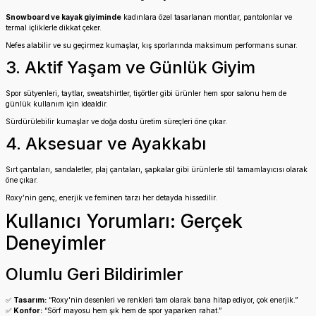
Snowboard ve kayak giyiminde
kadınlara özel tasarlanan montlar, pantolonlar ve
termal içliklerle dikkat çeker.
Nefes alabilir ve su geçirmez kumaşlar, kış sporlarında maksimum performans sunar.
3. Aktif Yaşam ve Günlük Giyim
Spor sütyenleri, taytlar, sweatshirtler, tişörtler gibi ürünler hem spor salonu hem de
günlük kullanım için idealdir.
Sürdürülebilir kumaşlar ve doğa dostu üretim süreçleri öne çıkar.
4. Aksesuar ve Ayakkabı
Sırt çantaları, sandaletler, plaj çantaları, şapkalar gibi ürünlerle stil tamamlayıcısı olarak
öne çıkar.
Roxy’nin genç, enerjik ve feminen tarzı her detayda hissedilir.
Kullanıcı Yorumları: Gerçek
Deneyimler
Olumlu Geri Bildirimler
✅
Tasarım:
“Roxy'nin desenleri ve renkleri tam olarak bana hitap ediyor, çok enerjik.”
✅
Konfor:
“Sörf mayosu hem şık hem de spor yaparken rahat.”