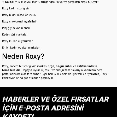
✅
Kalite:
“Kışlık kayak montu rüzgar geçirmiyor ve gerçekten sıcak tutuyor.”
Roxy kadın spor giyim
Roxy bikini modelleri 2025
Roxy snowboard kıyafetleri
Plaj giyim kadın öneri
Kadın sörf markaları
Roxy kullanıcı yorumları
En iyi kadın outdoor markaları
Neden Roxy?
Roxy, sadece bir spor giyim markası değil,
özgür ruhlu ve aktif kadınların
temsilcisidir
. Doğayla uyumlu, cesur ve enerjik tasarımlarıyla kadınlara hem
performans hem de tarz sunar. Eğer hem şıklık hem de işlevsellik arıyorsanız, Roxy
koleksiyonlarına göz atmadan geçmeyin.
HABERLER VE ÖZEL FIRSATLAR
İÇİN E-POSTA ADRESİNİ
KAYDET!