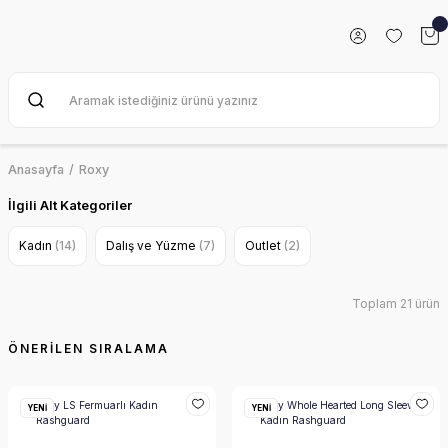
Anasayfa
Roxy
İlgili Alt Kategoriler
Kadın
(14)
Dalış ve Yüzme
(7)
Outlet
(2)
Toplam 21 ürün
YENİ
YENİ