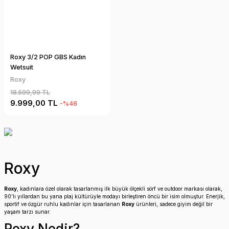
Roxy 3/2 POP GBS Kadın
Wetsuit
Roxy
18.599,99 TL
9.999,00 TL
-%46
Roxy
Roxy
, kadınlara özel olarak tasarlanmış ilk büyük ölçekli sörf ve outdoor markası olarak,
90’lı yıllardan bu yana plaj kültürüyle modayı birleştiren öncü bir isim olmuştur. Enerjik,
sportif ve özgür ruhlu kadınlar için tasarlanan
Roxy
ürünleri, sadece giyim değil bir
yaşam tarzı sunar.
Roxy Nedir?