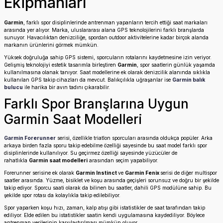
Ekipmanları
Garmin
, farklı spor disiplinlerinde antrenman yapanların tercih ettiği saat markaları
arasında yer alıyor. Marka, uluslararası alana GPS teknolojilerini farklı branşlarda
sunuyor. Havacılıktan denizciliğe, spordan outdoor aktivitelerine kadar birçok alanda
markanın ürünlerini görmek mümkün.
Yüksek doğruluğa sahip GPS sistemi, sporcuların rotalarını kaydetmesine izin veriyor.
Gelişmiş teknolojiyi estetik tasarımla birleştiren
Garmin
, spor saatlerin günlük yaşamda
kullanılmasına olanak tanıyor. Saat modellerine ek olarak denizcilik alanında sıklıkla
kullanılan GPS takip cihazları da mevcut. Balıkçılıkla uğraşanlar ise
Garmin balık
bulucu
ile harika bir avın tadını çıkarabilir.
Farklı Spor Branşlarına Uygun
Garmin Saat Modelleri
Garmin Forerunner
serisi, özellikle triatlon sporcuları arasında oldukça popüler. Arka
arkaya birden fazla sporu takip edebilme özelliği sayesinde bu saat model farklı spor
disiplinlerinde kullanılıyor. Su geçirmez özelliği sayesinde yüzücüler de
rahatlıkla
Garmin saat modelleri
arasından seçim yapabiliyor.
Forerunner serisine ek olarak
Garmin Instinct
ve
Garmin Fenix
serisi de diğer multispor
saatler arasında. Yüzme, bisiklet ve koşu arasında geçişleri sorunsuz ve doğru bir şekilde
takip ediyor. Sporcu saati olarak da bilinen bu saatler, dahili GPS modülüne sahip. Bu
şekilde spor rotası da kolaylıkla takip edilebiliyor.
Spor yaparken koşu hızı, zaman, kalp atışı gibi istatistikler de saat tarafından takip
ediliyor. Elde edilen bu istatistikler saatin kendi uygulamasına kaydediliyor. Böylece
antrenman verilerinin karşılaştırılması mümkün oluyor.