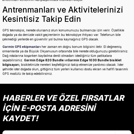
Antrenmanları ve Aktivitelerinizi
Kesintisiz Takip Edin
GPS teknolojisi, nerede olursanız olun konumunuzu bulmanıza izin verir. Özellikle
doğada ya da denizde vakit geçirenlerin bu teknolojiye ihtiyacı var. Telefonun bile
çekmediği yerlerde en güvenilir yol bulma kaynağınız GPS olacak.
Garmin GPS ekipmanları
her zaman en doğru konum bilgisini iletir. El değmemiş
ormanlarda ya da Büyük Okyanusun ortasında bile nerede olduğunuzu görebilirsiniz.
Dağ rotalarına koşarken kaybolma derdi olmadan istediğiniz tüm patikalara
sapabilirsiniz.
Garmin Edge 820 Bundle
ve
Garmin Edge 1030 Bundle bisiklet
bilgisayarı
, bisikletinizle nereleri keşfettiğinizi takip etmenize yardımcı olacak. İster
şehirde ister doğada olun, gittiğiniz tüm yerleri kullanıcı dostu ekran ve hafifi tasarımlı
GPS modülü ile takip edebilirsiniz.
HABERLER VE ÖZEL FIRSATLAR
İÇİN E-POSTA ADRESİNİ
KAYDET!