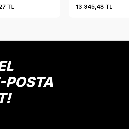
,27 TL
13.345,48 TL
EL
E-POSTA
T!