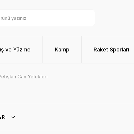
ış ve Yüzme
Kamp
Raket Sporları
Yetişkin Can Yelekleri
ARI