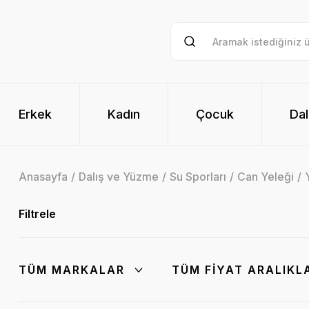
Erkek
Kadın
Çocuk
Dal
Anasayfa
Dalış ve Yüzme
Su Sporları
Can Yeleği
Filtrele
TÜM MARKALAR
TÜM FIYAT ARALIKL