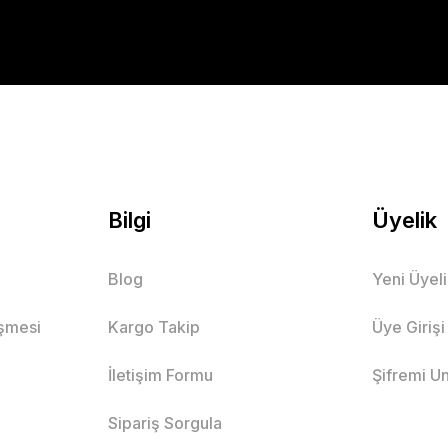
Bilgi
Üyelik
Blog
Yeni Üyel
eşmesi
Kargo Takip
Üye Girişi
İletişim Formu
Şifremi U
Sipariş Sorgula