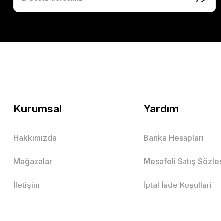
Kurumsal
Yardım
Hakkımızda
Banka Hesapları
Mağazalar
Mesafeli Satış Sözl
İletişim
İptal İade Koşullari