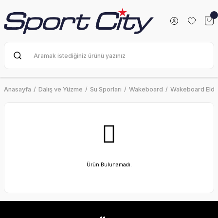
Anasayfa
Dalış ve Yüzme
Su Sporları
Wakeboard
Wakeboard Eldiv
Ürün Bulunamadı.