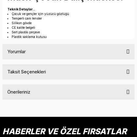
Teknik Detaylar...
Çocuk ve gençler için yüzücü gözlüğü
Temperli cam lensler
Silikon gövde
CE kalite belgeli
Sert plastik çerçeve
Plastik saklama kutusu
Yorumlar
Taksit Seçenekleri
Bu ürüne ilk yorumu siz yapın!
Önerileriniz
Yorum Yaz
Bu ürünün fiyat bilgisi, resim, ürün açıklamalarında ve diğer
konularda yetersiz gördüğünüz noktaları öneri formunu
kullanarak tarafımıza iletebilirsiniz.
Görüş ve önerileriniz için teşekkür ederiz.
HABERLER VE ÖZEL FIRSATLAR