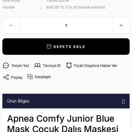
Stok Kodu
TR05010039
Havale
949,05 TL (%5,00 havale indirimi)
SEPETE EKLE
Yorum Yaz
Tavsiye Et
Fiyatı Düşünce Haber Ver
Karşılaştır
Paylaş
Ürün Bilgisi
Apnea Comfy Junior Blue
Mask Çocuk Dalış Maskesi