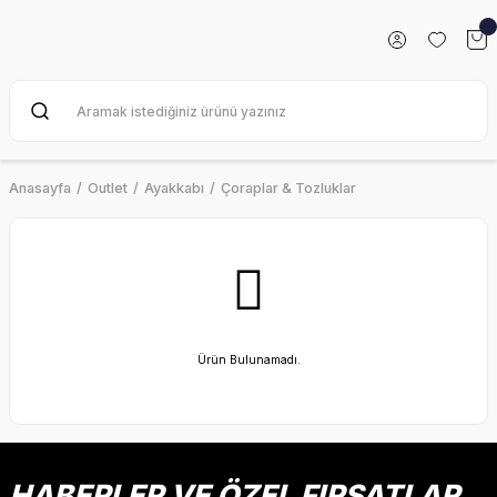
Anasayfa
Outlet
Ayakkabı
Çoraplar & Tozluklar
Ürün Bulunamadı.
HABERLER VE ÖZEL FIRSATLAR