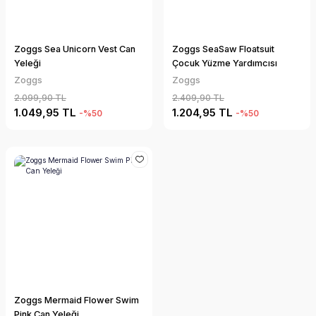
Zoggs Sea Unicorn Vest Can
Zoggs SeaSaw Floatsuit
Yeleği
Çocuk Yüzme Yardımcısı
Zoggs
Zoggs
2.099,90 TL
2.409,90 TL
1.049,95 TL
1.204,95 TL
-%50
-%50
Zoggs Mermaid Flower Swim
Pink Can Yeleği