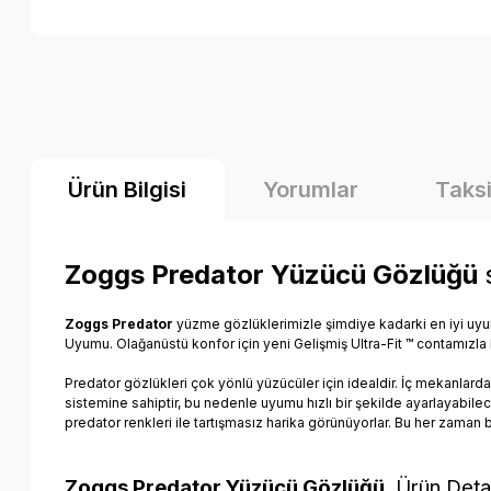
Ürün Bilgisi
Yorumlar
Taksi
Zoggs Predator Yüzücü Gözlüğü
Zoggs Predator
yüzme gözlüklerimizle şimdiye kadarki en iyi uyu
Uyumu. Olağanüstü konfor için yeni Gelişmiş Ultra-Fit ™ contamızla b
Predator gözlükleri çok yönlü yüzücüler için idealdir. İç mekanlarda
sistemine sahiptir, bu nedenle uyumu hızlı bir şekilde ayarlayabil
predator renkleri ile tartışmasız harika görünüyorlar. Bu her zaman 
Zoggs Predator Yüzücü Gözlüğü
, Ürün Deta