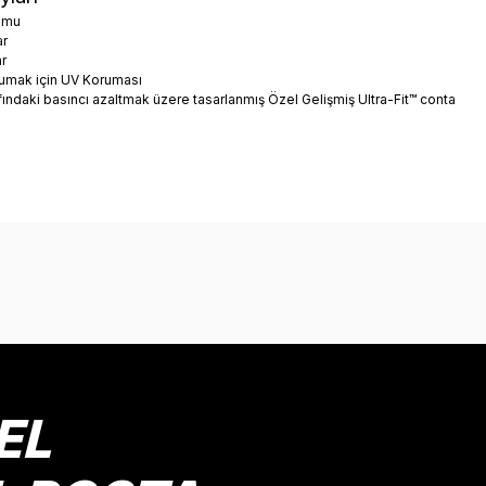
yumu
ar
ar
orumak için UV Koruması
fındaki basıncı azaltmak üzere tasarlanmış Özel Gelişmiş Ultra-Fit™ conta
onularda yetersiz gördüğünüz noktaları öneri formunu kullanarak tarafımız
Bu ürüne ilk yorumu siz yapın!
Yorum Yaz
EL