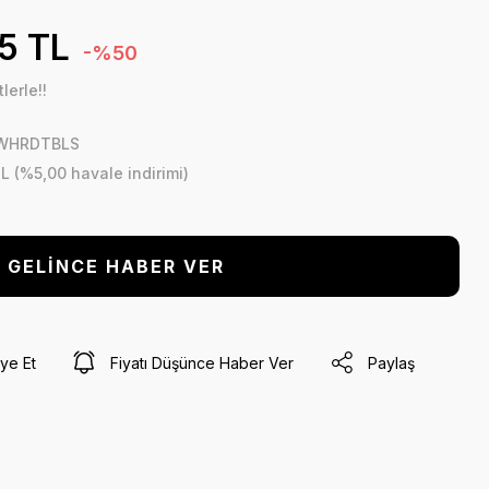
5 TL
-%50
lerle!!
 WHRDTBLS
L (%5,00 havale indirimi)
GELİNCE HABER VER
ye Et
Fiyatı Düşünce Haber Ver
Paylaş