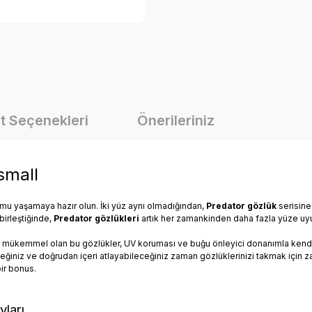
t Seçenekleri
Önerileriniz
small
mu yaşamaya hazır olun. İki yüz aynı olmadığından,
Predator gözlük
serisine
irleştiğinde,
Predator gözlükleri
artık her zamankinden daha fazla yüze uy
 mükemmel olan bu gözlükler, UV koruması ve buğu önleyici donanımla kendi dışl
eceğiniz ve doğrudan içeri atlayabileceğiniz zaman gözlüklerinizi takmak içi
bir bonus.
yları