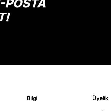
E-POSTA
T!
Gönder
Bilgi
Üyelik