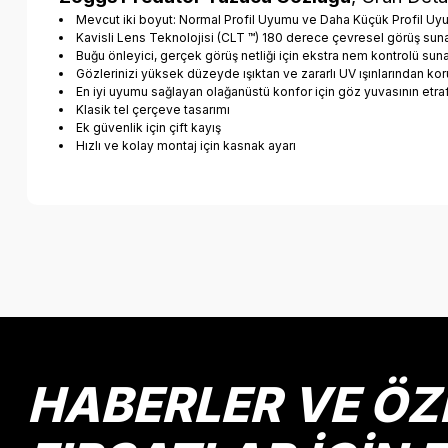
Mevcut iki boyut: Normal Profil Uyumu ve Daha Küçük Profil U
Kavisli Lens Teknolojisi (CLT ™) 180 derece çevresel görüş sun
Buğu önleyici, gerçek görüş netliği için ekstra nem kontrolü sun
Gözlerinizi yüksek düzeyde ışıktan ve zararlı UV ışınlarından k
En iyi uyumu sağlayan olağanüstü konfor için göz yuvasının etra
Klasik tel çerçeve tasarımı
Ek güvenlik için çift kayış
Hızlı ve kolay montaj için kasnak ayarı
Bu ürünün fiyat bilgisi, resim, ürün açıklamalarında ve diğer k
Görüş ve önerileriniz için teşekkür ederiz.
Ürün resmi kalitesiz, bozuk veya görüntülenemiyor.
Ürün açıklamasında eksik bilgiler bulunuyor.
Ürün bilgilerinde hatalar bulunuyor.
HABERLER VE ÖZ
Ürün fiyatı diğer sitelerden daha pahalı.
Bu ürüne benzer farklı alternatifler olmalı.