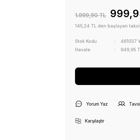
999,9
1.999,90 TL
145,24 TL den başlayan taksit
Stok Kodu
461037
Havale
949,95 T
Yorum Yaz
Tavsi
Karşılaştır