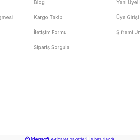
Blog
Yeni Üyel
eşmesi
Kargo Takip
Üye Girişi
İletişim Formu
Şifremi U
Sipariş Sorgula
ile
ideasoft
e-