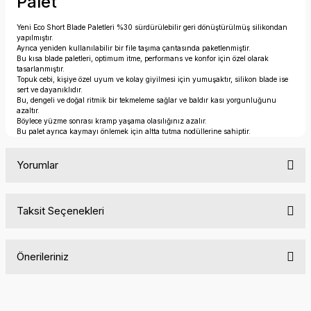
Palet
Yeni Eco Short Blade Paletleri %30 sürdürülebilir geri dönüştürülmüş silikondan
yapılmıştır.
Ayrıca yeniden kullanılabilir bir file taşıma çantasında paketlenmiştir.
Bu kısa blade paletleri, optimum itme, performans ve konfor için özel olarak
tasarlanmıştır.
Topuk cebi, kişiye özel uyum ve kolay giyilmesi için yumuşaktır, silikon blade ise
sert ve dayanıklıdır.
Bu, dengeli ve doğal ritmik bir tekmeleme sağlar ve baldır kası yorgunluğunu
azaltır.
Böylece yüzme sonrası kramp yaşama olasılığınız azalır.
Bu palet ayrıca kaymayı önlemek için altta tutma nodüllerine sahiptir.
Yorumlar
Taksit Seçenekleri
Bu ürüne ilk yorumu siz yapın!
Önerileriniz
Yorum Yaz
Bu ürünün fiyat bilgisi, resim, ürün açıklamalarında ve diğer
konularda yetersiz gördüğünüz noktaları öneri formunu