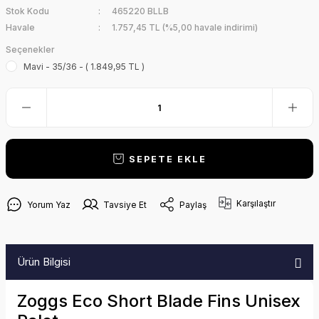
Stok Kodu
465220 BLLB
Havale
1.757,45 TL (%5,00 havale indirimi)
Seçenekler
Mavi - 35/36 - ( 1.849,95 TL )
SEPETE EKLE
Karşılaştır
Yorum Yaz
Tavsiye Et
Paylaş
Ürün Bilgisi
Zoggs Eco Short Blade Fins Unisex