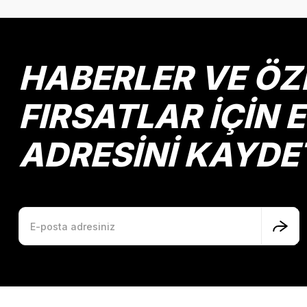
Ürün resmi kalitesiz, bozuk veya görüntülenemiyor.
Ürün açıklamasında eksik bilgiler bulunuyor.
Ürün bilgilerinde hatalar bulunuyor.
HABERLER VE ÖZ
Ürün fiyatı diğer sitelerden daha pahalı.
Bu ürüne benzer farklı alternatifler olmalı.
FIRSATLAR İÇİN 
ADRESİNİ KAYDE