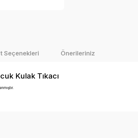
t Seçenekleri
Önerileriniz
cuk Kulak Tıkacı
nmıştır.
onularda yetersiz gördüğünüz noktaları öneri formunu kullanarak tarafımız
Bu ürüne ilk yorumu siz yapın!