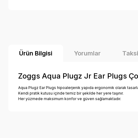
Ürün Bilgisi
Yorumlar
Taksi
Zoggs Aqua Plugz Jr Ear Plugs Ço
Aqua Plugz Ear Plugs hipoalerjenik yapıda ergonomik olarak tasarla
Kendi pratik kutusu içinde temiz bir şekilde her yere taşınır.
Her yüzmede maksimum konfor ve güven sağlamaktadır.
Bu ürünün fiyat bilgisi, resim, ürün açıklamalarında ve diğer k
Görüş ve önerileriniz için teşekkür ederiz.