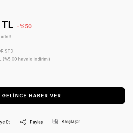
 TL
-%50
erle!!
OR STD
L (%5,00 havale indirimi)
GELİNCE HABER VER
Karşılaştır
ye Et
Paylaş