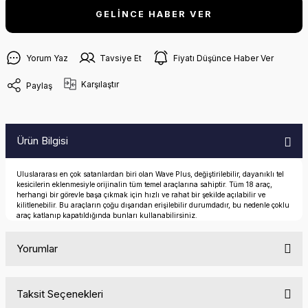
GELİNCE HABER VER
Yorum Yaz
Tavsiye Et
Fiyatı Düşünce Haber Ver
Karşılaştır
Paylaş
Ürün Bilgisi
Uluslararası en çok satanlardan biri olan Wave Plus, değiştirilebilir, dayanıklı tel
kesicilerin eklenmesiyle orijinalin tüm temel araçlarına sahiptir. Tüm 18 araç,
herhangi bir görevle başa çıkmak için hızlı ve rahat bir şekilde açılabilir ve
kilitlenebilir. Bu araçların çoğu dışarıdan erişilebilir durumdadır, bu nedenle çoklu
araç katlanıp kapatıldığında bunları kullanabilirsiniz.
Yorumlar
Taksit Seçenekleri
Bu ürüne ilk yorumu siz yapın!