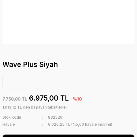
Wave Plus Siyah
6.975,00 TL
7.750,00 TL
-%10
1.013,12 TL den başlayan taksitlerle!!
Stok Kodu
832526
Havale
6.626,25 TL (%5,00 havale indirimi)