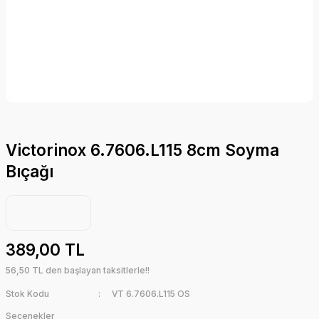
Victorinox 6.7606.L115 8cm Soyma
Bıçağı
389,00 TL
56,50 TL den başlayan taksitlerle!!
Stok Kodu
VT 6.7606.L115 OS
Seçenekler