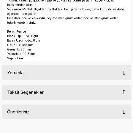
Yüksek kaliteli polipropilen sap ve yüksek karbonlu paslanmaz çelik bıçak
bileşiminden oluşur.
Victorinox Mutfak Bıçakları mutfaktaki her işi daha kolay, daha konforlu ve daha
eğlenceli hale getirir.
Bıçakları ince ve keskindir, böylece istediğiniz kadar ince ve istediğiniz kadar
tutarlı kesebilirsiniz.
Renk: Pembe
Bıçak Tipi: Sivri Uçlu
Bıçak Uzunluğu: 8 cm
Uzunluk: 188 mm
Genişlik: 20 mm
Yükseklik: 10.6 mm
Sap: Fibrox
Yorumlar
Taksit Seçenekleri
Bu ürüne ilk yorumu siz yapın!
Önerileriniz
Yorum Yaz
Bu ürünün fiyat bilgisi, resim, ürün açıklamalarında ve diğer
konularda yetersiz gördüğünüz noktaları öneri formunu