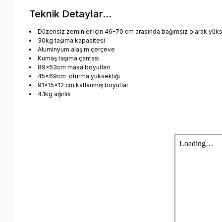
Teknik Detaylar...
Düzensiz zeminler için 46-70 cm arasında bağımsız olarak yükse
30kg taşıma kapasitesi
Aluminyum alaşım çerçeve
Kumaş taşıma çantası
89x53cm masa boyutları
45x69cm oturma yüksekliği
91x15x12 cm katlanmış boyutlar
4.1kg ağırlık