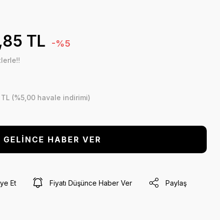
,85 TL
-%5
erle!!
 TL (%5,00 havale indirimi)
GELİNCE HABER VER
ye Et
Fiyatı Düşünce Haber Ver
Paylaş