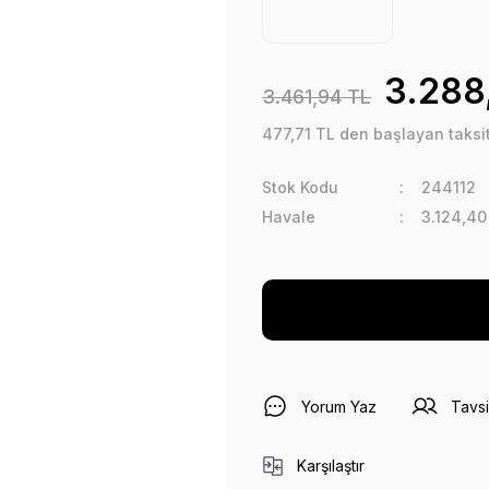
3.288
3.461,94 TL
477,71 TL den başlayan taksitl
Stok Kodu
244112
Havale
3.124,40
Yorum Yaz
Tavsi
Karşılaştır