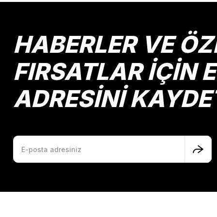
Ürün resmi kalitesiz, bozuk veya görüntülenemiyor.
Ürün açıklamasında eksik bilgiler bulunuyor.
Ürün bilgilerinde hatalar bulunuyor.
HABERLER VE ÖZ
Ürün fiyatı diğer sitelerden daha pahalı.
Bu ürüne benzer farklı alternatifler olmalı.
FIRSATLAR İÇİN 
ADRESİNİ KAYDE