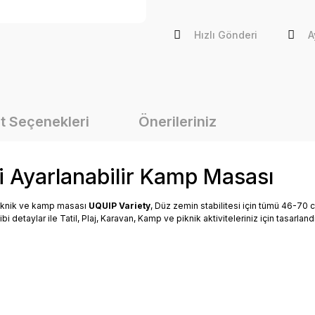
Hızlı Gönderi
A
t Seçenekleri
Önerileriniz
 Ayarlanabilir Kamp Masası
 piknik ve kamp masası
UQUIP Variety
, Düz zemin stabilitesi için tümü 46-70 cm
etaylar ile Tatil, Plaj, Karavan, Kamp ve piknik aktiviteleriniz için tasarland