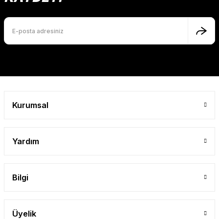
Ürün bilgilerinde hatalar bulunuyor.
Ürün fiyatı diğer sitelerden daha pahalı.
Bu ürüne benzer farklı alternatifler olmalı.
Gönder
Kurumsal
Yardım
Bilgi
Üyelik