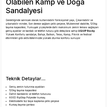
Olabilen Kamp ve Doğa
Sandalyesi
Gerektiğinde salıncak olarak kullanılabilir fonksiyonel yapı, Çıkarılabilir ve
yıkanabilir minder, Son derece sağlam çelik çerçeve, Mükemmel stabilite, 120kg
taşıma kapasitesi, Yumuşak yüzeylerde dahi maksimum zemin teması sağlayan
geniş ayaklar ve bardak ve telefon tutucu gibi detaylara sahip
UQUIP Rocky
Yüksek Konforlu sandalye, Bahçe, Balkon, Teras, Kamp, Piknik ve festival
etkinlikleri gibi aktivitelerinizde yüksek oturma konforu sunuyor.
Teknik Detaylar...
Geniş zemin tutunma ayakları
120kg taşıma kapasitesi
Dahili bardaklık ve telefon tutucusu
600D RipStop Polyester kumaş
Elektrostatik toz boya kaplama çelik çerçeve
Kumaş taşıma çantası