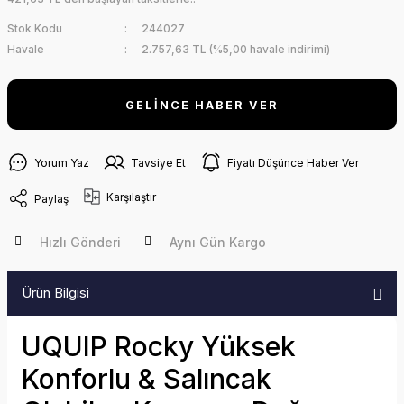
Stok Kodu
244027
Havale
2.757,63 TL (%5,00 havale indirimi)
GELİNCE HABER VER
Yorum Yaz
Tavsiye Et
Fiyatı Düşünce Haber Ver
Karşılaştır
Paylaş
Hızlı Gönderi
Aynı Gün Kargo
Ürün Bilgisi
UQUIP Rocky Yüksek
Konforlu & Salıncak