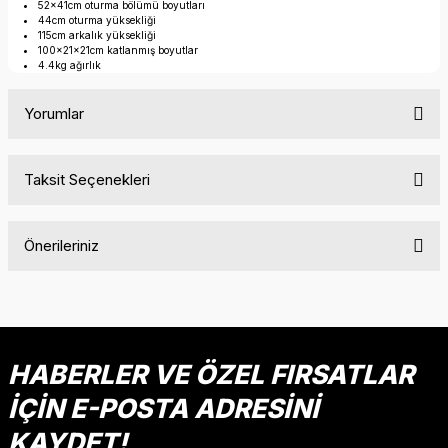
52x41cm oturma bölümü boyutları
44cm oturma yüksekliği
115cm arkalık yüksekliği
100x21x21cm katlanmış boyutlar
4.4kg ağırlık
Yorumlar
Taksit Seçenekleri
Bu ürüne ilk yorumu siz yapın!
Önerileriniz
Yorum Yaz
Bu ürünün fiyat bilgisi, resim, ürün açıklamalarında ve diğer
konularda yetersiz gördüğünüz noktaları öneri formunu
kullanarak tarafımıza iletebilirsiniz.
Görüş ve önerileriniz için teşekkür ederiz.
HABERLER VE ÖZEL FIRSATLAR
İÇİN E-POSTA ADRESİNİ
Ürün resmi kalitesiz, bozuk veya görüntülenemiyor.
Ürün açıklamasında eksik bilgiler bulunuyor.
KAYDET!