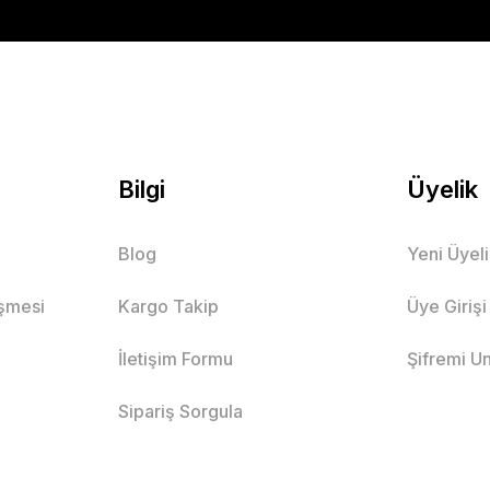
Bilgi
Üyelik
Blog
Yeni Üyel
eşmesi
Kargo Takip
Üye Girişi
İletişim Formu
Şifremi U
Sipariş Sorgula