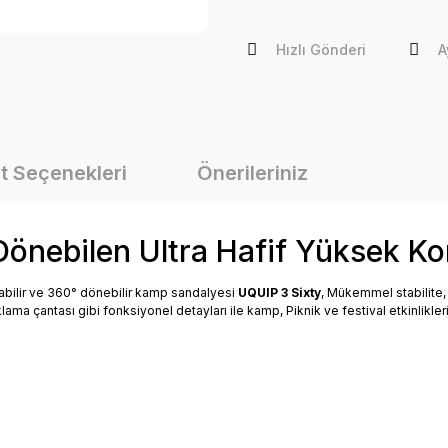
Hızlı Gönderi
A
t Seçenekleri
Önerileriniz
önebilen Ultra Hafif Yüksek Ko
nabilir ve 360° dönebilir kamp sandalyesi
UQUIP 3 Sixty
, Mükemmel stabilite,
lama çantası gibi fonksiyonel detayları ile kamp, Piknik ve festival etkinlikle