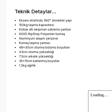
Teknik Detaylar...
Ekseni etrafında 360° dönebilir yapı
150kg taşıma kapasitesi
Koltuk altı ekipman saklama çantası
600D RipStop Polyester kumaş
Aluminyum alaşım çerçeve
Kumaş taşıma çantası
48x30cm oturma bölümü boyutları
43cm oturma yüksekliği
73cm arkalık yüksekliği
35x15cm katlanmış boyutlar
1.2kg ağırlık