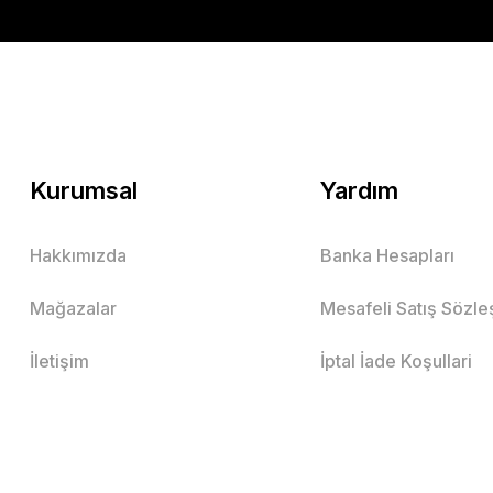
Kurumsal
Yardım
Hakkımızda
Banka Hesapları
Mağazalar
Mesafeli Satış Sözl
İletişim
İptal İade Koşullari