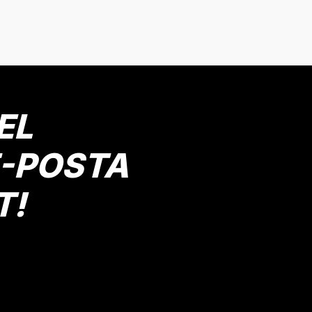
onularda yetersiz gördüğünüz noktaları öneri formunu kullanarak tarafımız
Bu ürüne ilk yorumu siz yapın!
Yorum Yaz
EL
E-POSTA
T!
Gönder