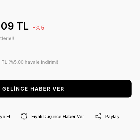
,09 TL
-%5
lerle!!
 TL (%5,00 havale indirimi)
GELİNCE HABER VER
ye Et
Fiyatı Düşünce Haber Ver
Paylaş