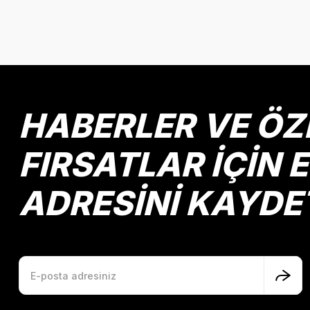
Bu ürünün fiyat bilgisi, resim, ürün açıklamalarında ve diğer k
Görüş ve önerileriniz için teşekkür ederiz.
Ürün resmi kalitesiz, bozuk veya görüntülenemiyor.
Ürün açıklamasında eksik bilgiler bulunuyor.
Ürün bilgilerinde hatalar bulunuyor.
HABERLER VE ÖZ
Ürün fiyatı diğer sitelerden daha pahalı.
Bu ürüne benzer farklı alternatifler olmalı.
FIRSATLAR İÇİN 
ADRESİNİ KAYDE