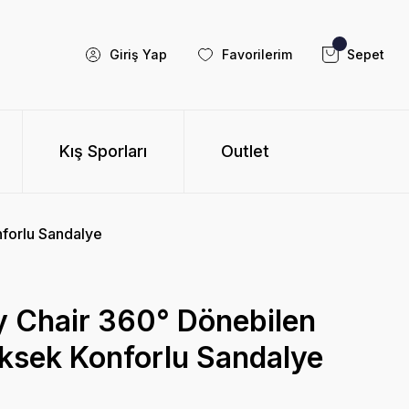
Giriş Yap
Favorilerim
Sepet
Kış Sporları
Outlet
nforlu Sandalye
y Chair 360° Dönebilen
üksek Konforlu Sandalye