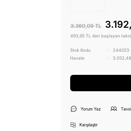
3.192
3.360,09 TL
463,65 TL den başlayan taksit
Stok Kodu
244023
Havale
3.032,48
Yorum Yaz
Tavsi
Karşılaştır