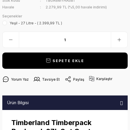
Stok Kodu
TB0A6MYHA581
Havale
2.279,99 TL (%5,00 havale indirimi)
Seçenekler
Yeşil - 27 Litre - ( 2.399,99 TL )
SEPETE EKLE
Karşılaştır
Yorum Yaz
Tavsiye Et
Paylaş
Ürün Bilgisi
Timberland Timberpack