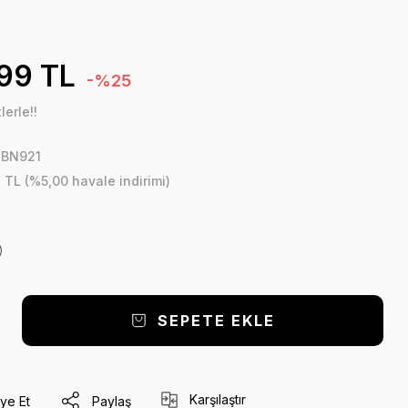
,99 TL
-%25
erle!!
SBN921
 TL (%5,00 havale indirimi)
)
SEPETE EKLE
Karşılaştır
ye Et
Paylaş