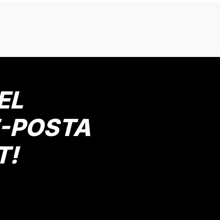
onularda yetersiz gördüğünüz noktaları öneri formunu kullanarak tarafımız
Bu ürüne ilk yorumu siz yapın!
Yorum Yaz
EL
E-POSTA
T!
Gönder