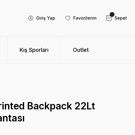
Giriş Yap
Favorilerim
Sepet
Kış Sporları
Outlet
rinted Backpack 22Lt
antası