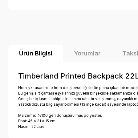
Ürün Bilgisi
Yorumlar
Taksi
Timberland Printed Backpack 22Lt
Hem şık tasarımı ile hem de işlevselliği ile ön plana çıkan bir modeld
Bu geniş sırt çantası eşyalarınızı güvenli bir şekilde saklamanıza ol
Geniş bir iç kısma sahiptir, kullanımı rahattır ve işlenmiş, dayanıklı
Yastıklı dizüstü bilgisayar bölmesi (13 inçe kadar) sayesinde laptop 
Malzeme: %100 geri dönüştürülmüş polyester.
Ebat: 45 x 31 x 15 cm
Hacim: 22 Litre