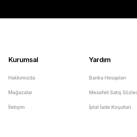
Kurumsal
Yardım
Hakkımızda
Banka Hesapları
Mağazalar
Mesafeli Satış Sözl
İletişim
İptal İade Koşullari