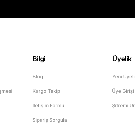
Bilgi
Üyelik
Blog
Yeni Üyel
eşmesi
Kargo Takip
Üye Girişi
İletişim Formu
Şifremi U
Sipariş Sorgula