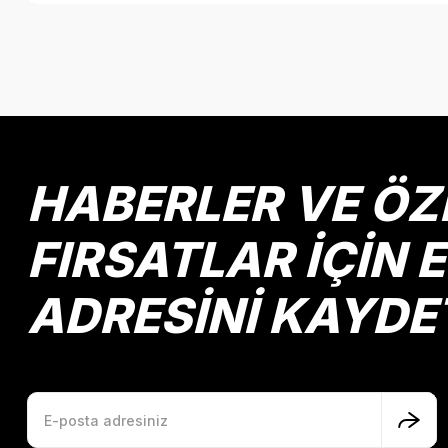
Bu ürünün fiyat bilgisi, resim, ürün açıklamalarında ve diğer k
Görüş ve önerileriniz için teşekkür ederiz.
Ürün resmi kalitesiz, bozuk veya görüntülenemiyor.
Ürün açıklamasında eksik bilgiler bulunuyor.
Ürün bilgilerinde hatalar bulunuyor.
HABERLER VE ÖZ
Ürün fiyatı diğer sitelerden daha pahalı.
Bu ürüne benzer farklı alternatifler olmalı.
FIRSATLAR İÇİN 
ADRESİNİ KAYDE