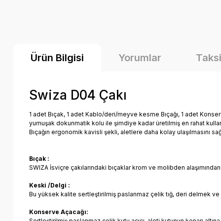
Ürün Bilgisi
Yorumlar
Taksi
Swiza D04 Çakı
1 adet Bıçak, 1 adet Kablo/deri/meyve kesme Bıçağı, 1 adet Konserv
yumuşak dokunmatik kolu ile şimdiye kadar üretilmiş en rahat kullan
Bıçağın ergonomik kavisli şekli, aletlere daha kolay ulaşılmasını sağl
Bıçak :
SWIZA İsviçre çakılarındaki bıçaklar krom ve molibden alaşımından dö
Keski /Delgi :
Bu yüksek kalite sertleştirilmiş paslanmaz çelik tığ, deri delmek ve
Konserve Açacağı:
Sertleştirilmiş paslanmaz çelik kutu açıcı, aleti kutunun kenarı altı