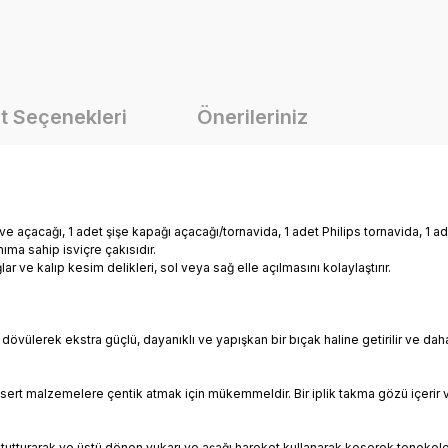
t Seçenekleri
Önerileriniz
e açacağı, 1 adet şişe kapağı açacağı/tornavida, 1 adet Philips tornavida, 1 a
ıma sahip isviçre çakısıdır.
ar ve kalıp kesim delikleri, sol veya sağ elle açılmasını kolaylaştırır.
vülerek ekstra güçlü, dayanıklı ve yapışkan bir bıçak haline getirilir ve daha 
 sert malzemelere çentik atmak için mükemmeldir. Bir iplik takma gözü içerir ve 
na tutturarak ve üstü dönen yukarı ve aşağı hareket kullanarak keserek tenekeler