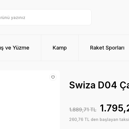
ış ve Yüzme
Kamp
Raket Sporları
Swiza D04 Ç
1.795,
1.889,71 TL
260,76 TL den başlayan taksit