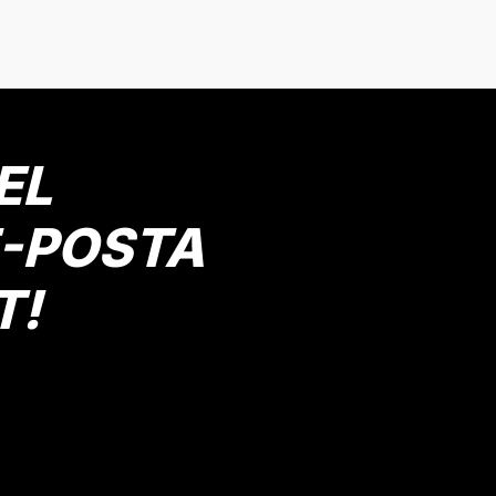
onularda yetersiz gördüğünüz noktaları öneri formunu kullanarak tarafımız
Bu ürüne ilk yorumu siz yapın!
Yorum Yaz
EL
E-POSTA
T!
Gönder