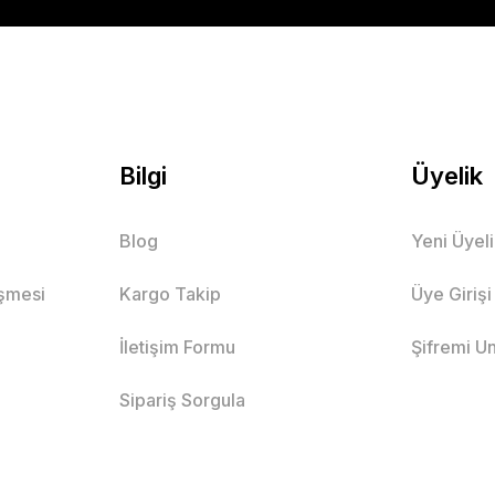
Bilgi
Üyelik
Blog
Yeni Üyel
eşmesi
Kargo Takip
Üye Girişi
İletişim Formu
Şifremi U
Sipariş Sorgula