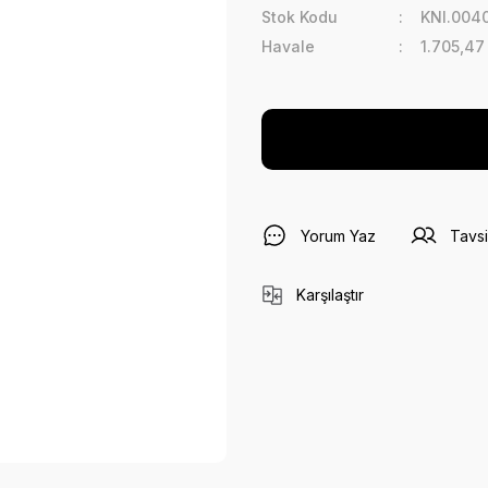
Stok Kodu
KNI.0040
Havale
1.705,47
Yorum Yaz
Tavsi
Karşılaştır