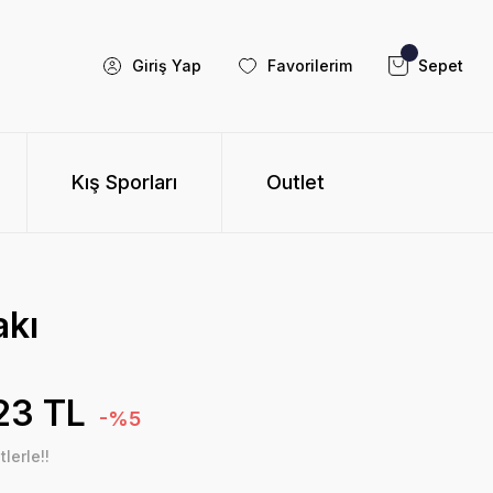
Giriş Yap
Favorilerim
Sepet
Kış Sporları
Outlet
akı
23 TL
-%5
lerle!!