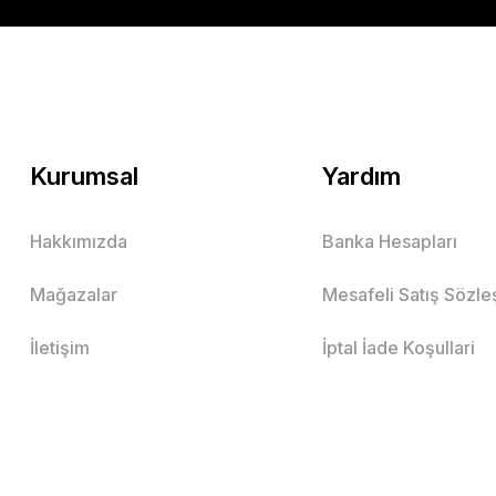
Kurumsal
Yardım
Hakkımızda
Banka Hesapları
Mağazalar
Mesafeli Satış Sözl
İletişim
İptal İade Koşullari