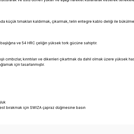
 küçük tırnakları kaldırmak, çıkarmak, telin entegre kablo deliği ile bükülmesi i
ips başlığına ve 54 HRC çeliğin yüksek tork gücüne sahiptir.
lı cımbızlar, kırıntıları ve dikenleri çıkartmak da dahil olmak üzere yüksek hassas
ğlamak için tasarlanmıştır.
şluk
erbest bırakmak için SWIZA çapraz düğmesine basın