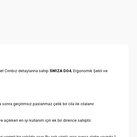
det Cımbız detaylarına sahip
SWIZA D04
, Ergonomik Şekli ve
sonra geçirimsiz paslanmaz çelik bir cila ile cilalanır.
açıkken en iyi kullanım için ek bir dirence sahiptir.
i verimli bir şekilde açar. Bu çok yönlü araç ayrıca aletin ucunda 1