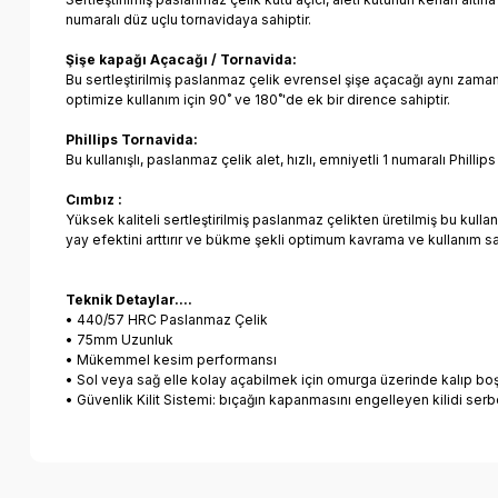
numaralı düz uçlu tornavidaya sahiptir.
Şişe kapağı Açacağı / Tornavida:
Bu sertleştirilmiş paslanmaz çelik evrensel şişe açacağı aynı zamanda
optimize kullanım için 90˚ ve 180˚'de ek bir dirence sahiptir.
Phillips Tornavida:
Bu kullanışlı, paslanmaz çelik alet, hızlı, emniyetli 1 numaralı Phill
Cımbız :
Yüksek kaliteli sertleştirilmiş paslanmaz çelikten üretilmiş bu kullanış
yay efektini arttırır ve bükme şekli optimum kavrama ve kullanım sa
Teknik Detaylar....
• 440/57 HRC Paslanmaz Çelik
• 75mm Uzunluk
• Mükemmel kesim performansı
• Sol veya sağ elle kolay açabilmek için omurga üzerinde kalıp bo
• Güvenlik Kilit Sistemi: bıçağın kapanmasını engelleyen kilidi s