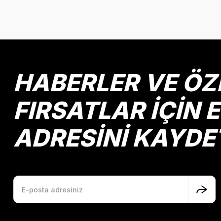
Bu ürünün fiyat bilgisi, resim, ürün açıklamalarında ve diğer k
Görüş ve önerileriniz için teşekkür ederiz.
Ürün resmi kalitesiz, bozuk veya görüntülenemiyor.
Ürün açıklamasında eksik bilgiler bulunuyor.
Ürün bilgilerinde hatalar bulunuyor.
HABERLER VE ÖZ
Ürün fiyatı diğer sitelerden daha pahalı.
Bu ürüne benzer farklı alternatifler olmalı.
FIRSATLAR İÇİN 
ADRESİNİ KAYDE