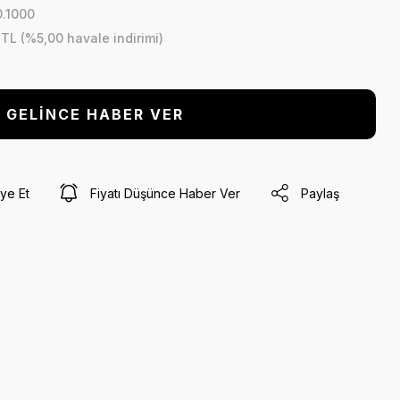
.1000
 TL (%5,00 havale indirimi)
GELİNCE HABER VER
ye Et
Fiyatı Düşünce Haber Ver
Paylaş