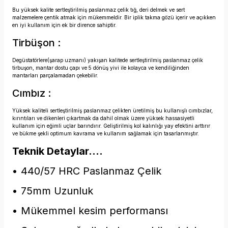
Bu yüksek kalite sertleştirilmiş paslanmaz çelik tığ, deri delmek ve sert
malzemelere çentik atmak için mükemmeldir. Bir iplik takma gözü içerir ve açıkken
en iyi kullanım için ek bir dirence sahiptir.
Tirbüşon :
Degüstatörlere(şarap uzmanı) yakışan kalitede sertleştirilmiş paslanmaz çelik
tirbuşon, mantar dostu çapı ve 5 dönüş yivi ile kolayca ve kendiliğinden
mantarları parçalamadan çekebilir.
Cımbız :
Yüksek kaliteli sertleştirilmiş paslanmaz çelikten üretilmiş bu kullanışlı cımbızlar,
kırıntıları ve dikenleri çıkartmak da dahil olmak üzere yüksek hassasiyetli
kullanım için eğimli uçlar barındırır. Geliştirilmiş kol kalınlığı yay efektini arttırır
ve bükme şekli optimum kavrama ve kullanım sağlamak için tasarlanmıştır.
Teknik Detaylar....
• 440/57 HRC Paslanmaz Çelik
• 75mm Uzunluk
• Mükemmel kesim performansı