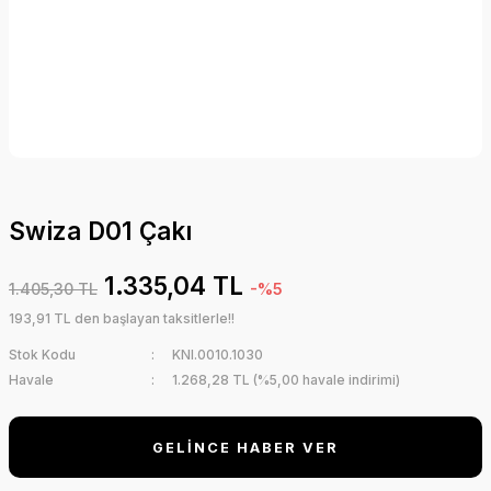
Swiza D01 Çakı
1.335,04 TL
1.405,30 TL
-%5
193,91 TL den başlayan taksitlerle!!
Stok Kodu
KNI.0010.1030
Havale
1.268,28 TL (%5,00 havale indirimi)
GELİNCE HABER VER