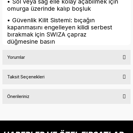
• Sol veya sağ elle kolay açabilmek için
omurga üzerinde kalıp boşluk
• Güvenlik Kilit Sistemi: bıçağın
kapanmasını engelleyen kilidi serbest
bırakmak için SWIZA çapraz
düğmesine basın
Yorumlar
Taksit Seçenekleri
Bu ürüne ilk yorumu siz yapın!
Önerileriniz
Yorum Yaz
Bu ürünün fiyat bilgisi, resim, ürün açıklamalarında ve diğer
konularda yetersiz gördüğünüz noktaları öneri formunu
kullanarak tarafımıza iletebilirsiniz.
Görüş ve önerileriniz için teşekkür ederiz.