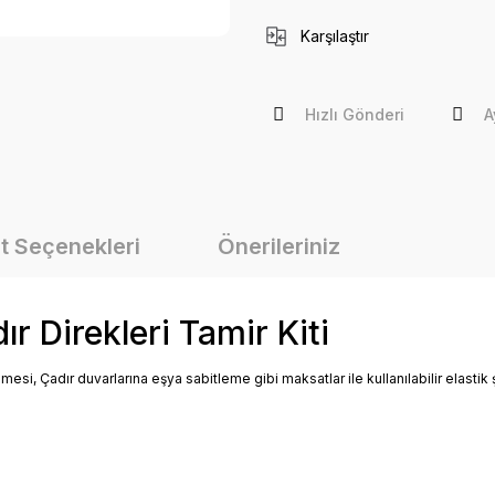
Karşılaştır
Hızlı Gönderi
A
t Seçenekleri
Önerileriniz
 Direkleri Tamir Kiti
lenmesi, Çadır duvarlarına eşya sabitleme gibi maksatlar ile kullanılabilir elast