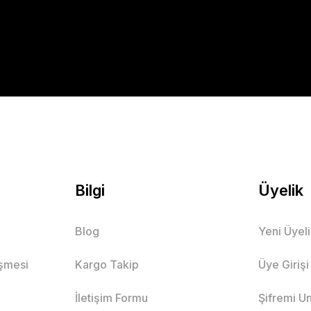
Bilgi
Üyelik
Blog
Yeni Üyel
eşmesi
Kargo Takip
Üye Girişi
İletişim Formu
Şifremi U