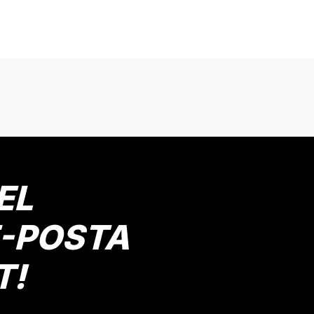
onularda yetersiz gördüğünüz noktaları öneri formunu kullanarak tarafımız
Bu ürüne ilk yorumu siz yapın!
Yorum Yaz
EL
E-POSTA
T!
Gönder