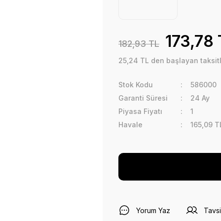
173,78 
182,93 TL
25,24 TL den başlayan taksitl
Stok Kodu
586000
Garanti Süresi
24 Ay
Piyasa Fiyatı
1
Havale
165,09 T
Yorum Yaz
Tavsi