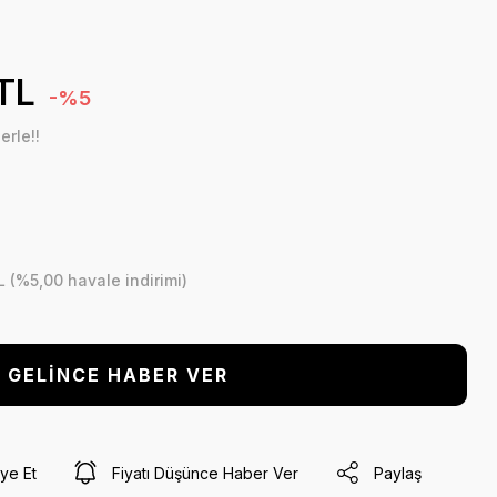
TL
-%5
erle!!
L (%5,00 havale indirimi)
GELİNCE HABER VER
ye Et
Fiyatı Düşünce Haber Ver
Paylaş