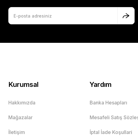
Kurumsal
Yardım
Hakkımızda
Banka Hesapları
Mağazalar
Mesafeli Satış Sözl
İletişim
İptal İade Koşullari