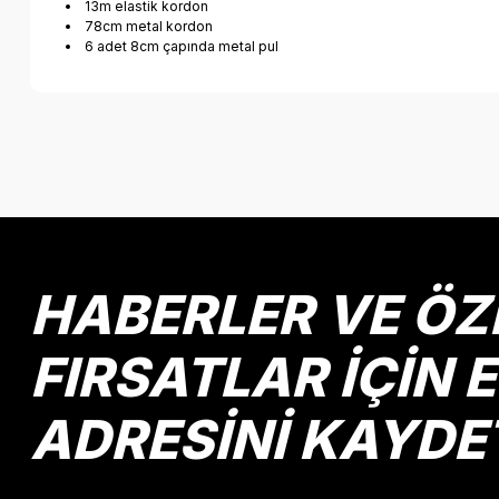
13m elastik kordon
78cm metal kordon
6 adet 8cm çapında metal pul
Bu ürünün fiyat bilgisi, resim, ürün açıklamalarında ve diğer k
Görüş ve önerileriniz için teşekkür ederiz.
Ürün resmi kalitesiz, bozuk veya görüntülenemiyor.
Ürün açıklamasında eksik bilgiler bulunuyor.
Ürün bilgilerinde hatalar bulunuyor.
HABERLER VE ÖZ
Ürün fiyatı diğer sitelerden daha pahalı.
Bu ürüne benzer farklı alternatifler olmalı.
FIRSATLAR İÇİN 
ADRESİNİ KAYDE