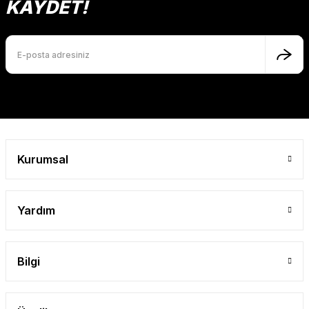
KAYDET!
Ürün bilgilerinde hatalar bulunuyor.
Ürün fiyatı diğer sitelerden daha pahalı.
Bu ürüne benzer farklı alternatifler olmalı.
Gönder
Kurumsal
Yardım
Bilgi