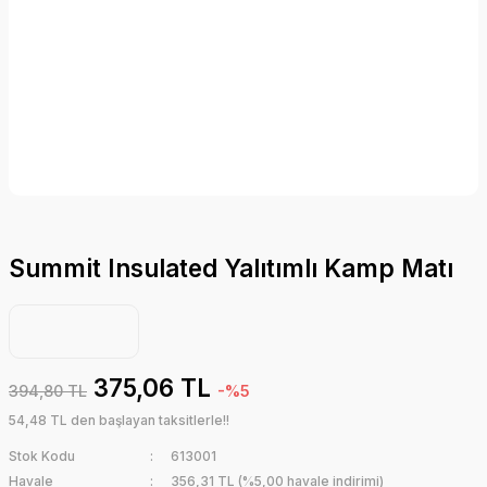
Summit Insulated Yalıtımlı Kamp Matı
375,06 TL
394,80 TL
-%5
54,48 TL den başlayan taksitlerle!!
Stok Kodu
613001
Havale
356,31 TL (%5,00 havale indirimi)