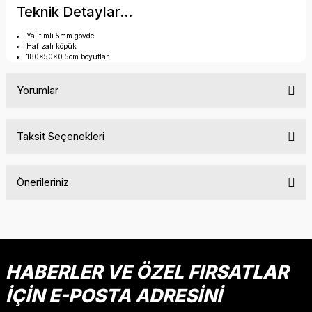
Teknik Detaylar...
Yalıtımlı 5mm gövde
Hafızalı köpük
180x50x0.5cm boyutlar
Yorumlar
Taksit Seçenekleri
Bu ürüne ilk yorumu siz yapın!
Önerileriniz
Yorum Yaz
Bu ürünün fiyat bilgisi, resim, ürün açıklamalarında ve diğer
konularda yetersiz gördüğünüz noktaları öneri formunu
kullanarak tarafımıza iletebilirsiniz.
Görüş ve önerileriniz için teşekkür ederiz.
HABERLER VE ÖZEL FIRSATLAR
İÇİN E-POSTA ADRESİNİ
Ürün resmi kalitesiz, bozuk veya görüntülenemiyor.
Ürün açıklamasında eksik bilgiler bulunuyor.