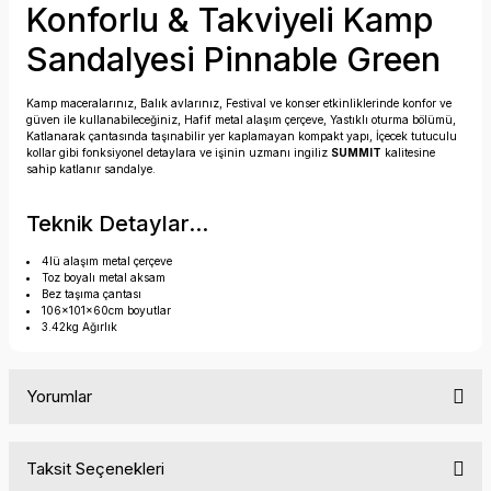
Konforlu & Takviyeli Kamp
Sandalyesi Pinnable Green
Kamp maceralarınız, Balık avlarınız, Festival ve konser etkinliklerinde konfor ve
güven ile kullanabileceğiniz, Hafif metal alaşım çerçeve, Yastıklı oturma bölümü,
Katlanarak çantasında taşınabilir yer kaplamayan kompakt yapı, İçecek tutuculu
kollar gibi fonksiyonel detaylara ve işinin uzmanı ingiliz
SUMMIT
kalitesine
sahip katlanır sandalye.
Teknik Detaylar...
4lü alaşım metal çerçeve
Toz boyalı metal aksam
Bez taşıma çantası
106x101x60cm boyutlar
3.42kg Ağırlık
Yorumlar
Taksit Seçenekleri
Bu ürüne ilk yorumu siz yapın!