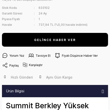
Stok Kodu
633102
Garanti Süresi
24 Ay
Piyasa Fiyatı
1
Havale
737,94 TL (%5,00 havale indirimi)
GELİNCE HABER VER
Yorum Yaz
Tavsiye Et
Fiyatı Düşünce Haber Ver
Karşılaştır
Paylaş
Hızlı Gönderi
Aynı Gün Kargo
Ürün Bilgisi
Summit Berkley Yüksek