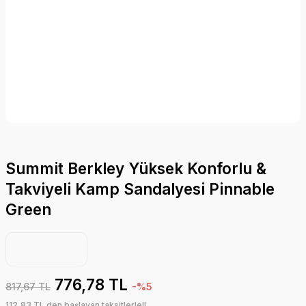
Summit Berkley Yüksek Konforlu &
Takviyeli Kamp Sandalyesi Pinnable
Green
776,78 TL
817,67 TL
-%5
112,83 TL den başlayan taksitlerle!!