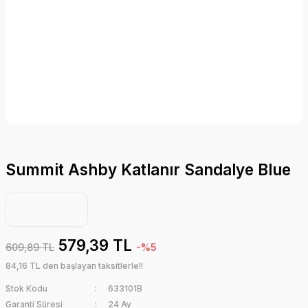
Summit Ashby Katlanır Sandalye Blue
579,39 TL
609,89 TL
-%5
84,16 TL den başlayan taksitlerle!!
Stok Kodu
633101B
Garanti Süresi
24 Ay