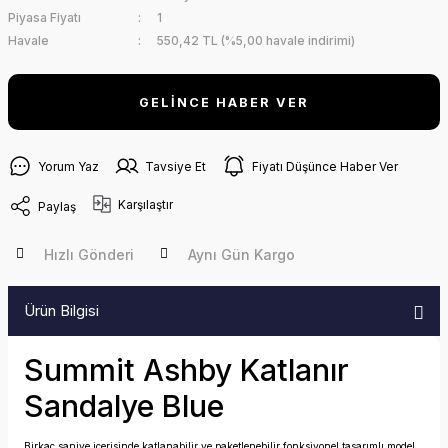
Piyasa Fiyatı
1
Havale
550,42 TL (%5,00 havale indirimi)
GELİNCE HABER VER
Yorum Yaz
Tavsiye Et
Fiyatı Düşünce Haber Ver
Karşılaştır
Paylaş
Hızlı Gönderi
Aynı Gün Kargo
Ürün Bilgisi
Summit Ashby Katlanır
Sandalye Blue
Birkaç saniye içerisinde katlanabilir ve paketlenebilir fonksiyonel tasarımlı model,