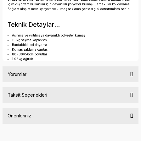
İç ve dış ortam kullanımı için dayanıklı polyester kumaş, Bardaklıklı kol dayama,
Sağlam alaşım metal çerçeve ve kumaş saklama çantası gibi donanımlara sahip.
Teknik Detaylar...
Aşınma ve yırtılmaya dayanıklı polyester kumaş
110kg taşıma kapasitesi
Bardaklıklı kol dayama
Kumaş saklama çantası
80x80x50cm boyutlar
1.98kg ağırlık
Yorumlar
Taksit Seçenekleri
Bu ürüne ilk yorumu siz yapın!
Önerileriniz
Yorum Yaz
Bu ürünün fiyat bilgisi, resim, ürün açıklamalarında ve diğer
konularda yetersiz gördüğünüz noktaları öneri formunu