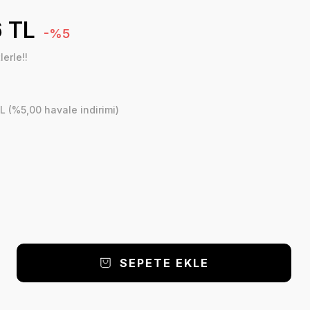
 TL
-%5
erle!!
L (%5,00 havale indirimi)
SEPETE EKLE