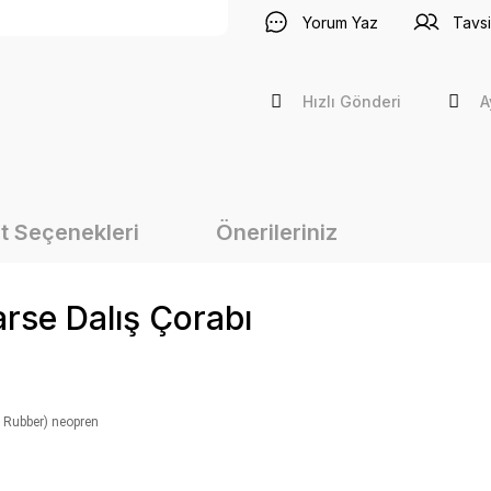
Yorum Yaz
Tavsi
Hızlı Gönderi
A
t Seçenekleri
Önerileriniz
rse Dalış Çorabı
n Rubber) neopren