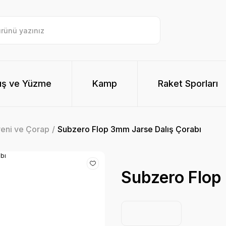
ış ve Yüzme
Kamp
Raket Sporları
veni ve Çorap
Subzero Flop 3mm Jarse Dalış Çorabı
Subzero Flop