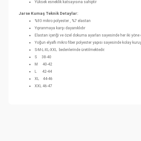
Yüksek esneklik katsayısına sahiptir
Jarse Kumaş Teknik Detaylar:
%93 mikro polyester , %7 elastan
Yıpranmaya karşı dayanıklıdır
Elastan içeriği ve özel dokuma ayarları sayesinde her iki yöne
Yoğun elyaflı mikro fiber polyester yapısı sayesinde kolay kuru
S-M-L-XL-XXL bedenlerinde üretilmektedir.
S 38-40
M 40-42
L 42-44
XL 44-46
XXL 46-47
Bu ürünün fiyat bilgisi, resim, ürün açıklamalarında ve diğer k
Görüş ve önerileriniz için teşekkür ederiz.
Ürün resmi kalitesiz, bozuk veya görüntülenemiyor.