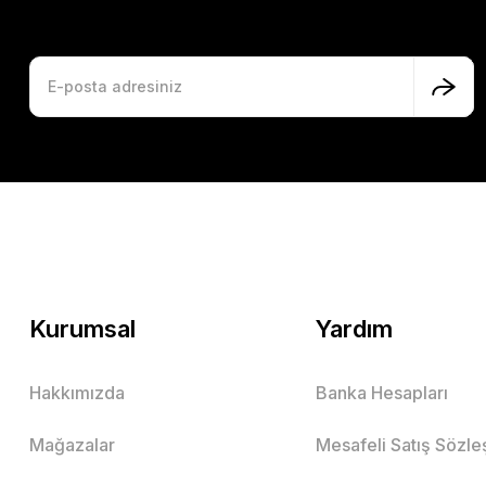
6.193,
3.192,21 TL
Kurumsal
Yardım
Hakkımızda
Banka Hesapları
Mağazalar
Mesafeli Satış Sözl