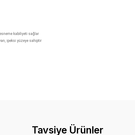
 esneme kabiliyeti sağlar
yan, ipeksi yüzeye sahiptir
onularda yetersiz gördüğünüz noktaları öneri formunu kullanarak tarafımız
Bu ürüne ilk yorumu siz yapın!
Tavsiye Ürünler