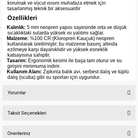
korumak ve vücut ısısını muhafaza etmek için
tasarlanmış teknik bir aksesuardır
Özellikleri
Kalınlık:
5 mm neopren yapısı sayesinde orta ve düşük
·
sıcaklıktaki sularda yüksek ısı yalıtımı sağlar.
Malzeme:
%100 CR (Kloropren Kauçuk) neopren
·
kullanılarak üretilmiştir; bu malzeme basınç altında
ezilmeye karşı dayanıklıdır ve yüksek esneklik
katsayısına sahiptir.
Tasarım:
Ergonomik kesimi ile başa tam oturur ve su
·
girişini minimuma indirir.
Kullanım Alanı:
Zıpkınla balık avı, serbest dalış ve tüplü
·
dalış (scuba) gibi su sporları için uygundur.
Yorumlar
Taksit Seçenekleri
Bu ürüne ilk yorumu siz yapın!
Önerileriniz
Yorum Yaz