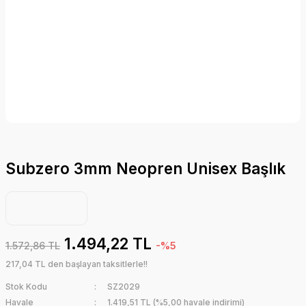
Subzero 3mm Neopren Unisex Başlık
1.494,22 TL
1.572,86 TL
-%5
217,04 TL den başlayan taksitlerle!!
Stok Kodu
SZ2029
Havale
1.419,51 TL (%5,00 havale indirimi)