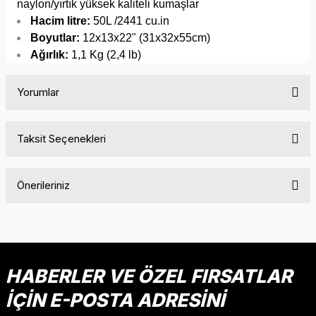
naylon/yırtık yüksek kaliteli kumaşlar
Hacim litre:
50L /2441 cu.in
Boyutlar:
12x13x22" (31x32x55cm)
Ağırlık:
1,1 Kg (2,4 lb)
Yorumlar
Taksit Seçenekleri
Bu ürüne ilk yorumu siz yapın!
Önerileriniz
Yorum Yaz
Bu ürünün fiyat bilgisi, resim, ürün açıklamalarında ve diğer
konularda yetersiz gördüğünüz noktaları öneri formunu
kullanarak tarafımıza iletebilirsiniz.
Görüş ve önerileriniz için teşekkür ederiz.
HABERLER VE ÖZEL FIRSATLAR
İÇİN E-POSTA ADRESİNİ
Ürün resmi kalitesiz, bozuk veya görüntülenemiyor.