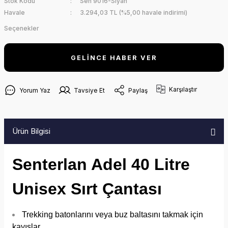
Stok Kodu
Sen 9016-Siyah
Havale
3.294,03 TL (%5,00 havale indirimi)
Seçenekler
GELİNCE HABER VER
Karşılaştır
Yorum Yaz
Tavsiye Et
Paylaş
Ürün Bilgisi
Senterlan Adel 40 Litre
Unisex Sırt Çantası
Trekking batonlarını veya buz baltasını takmak için
kayışlar