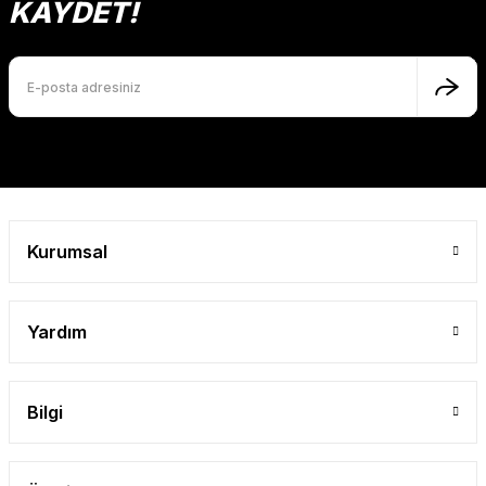
Ürün açıklamasında eksik bilgiler bulunuyor.
KAYDET!
Ürün bilgilerinde hatalar bulunuyor.
Ürün fiyatı diğer sitelerden daha pahalı.
Bu ürüne benzer farklı alternatifler olmalı.
Gönder
Kurumsal
Yardım
Bilgi