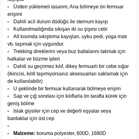
Üstten yüklemeli tasarım, Ana bölmeye ön fermuar
erişimi
Dahili acil durum düdüğü ile sternum kayışı
Kullanılmadığında sıkışan iki su şişesi cebi
Alt kısımda sıkıştırma kayışları, uyku pedi, yoga matı
vb. taşımak için uygundur.
Trekking direklerini veya buz baltalarını takmak için
halkalar ve büzme ipleri
Dahili su geçirmez kılıf, dikey fermuarlı bir cebe sığar
(ikincisi, kılıfı taşımıyorsanız aksesuarları saklamak için
de kullanılabilir)
U şeklinde bir fermuar kullanarak bölmeye erişim
Sap ve çığ sondası için kılıflarla ön tarafta kürek için
geniş bölme
Islak giysiler için cep ve değerli eşyalar veya
bardaklar için üst cep
Malzeme:
koruma polyester, 600D, 1680D