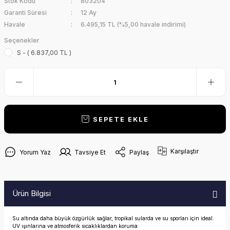
Stok Kodu
803204
Garanti Süresi
12 Ay
Havale
6.495,15 TL (%5,00 havale indirimi)
Seçenekler
S - ( 6.837,00 TL )
SEPETE EKLE
Karşılaştır
Yorum Yaz
Tavsiye Et
Paylaş
Ürün Bilgisi
Su altında daha büyük özgürlük sağlar, tropikal sularda ve su sporları için ideal.
UV ışınlarına ve atmosferik sıcaklıklardan koruma