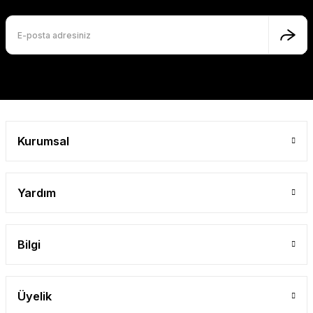
Ürün fiyatı diğer sitelerden daha pahalı.
Bu ürüne benzer farklı alternatifler olmalı.
Gönder
Kurumsal
Yardım
Bilgi
Üyelik