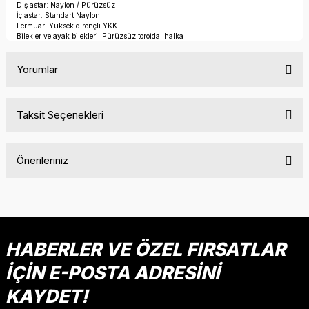
Dış astar: Naylon / Pürüzsüz
İç astar: Standart Naylon
Fermuar: Yüksek dirençli YKK
Bilekler ve ayak bilekleri: Pürüzsüz toroidal halka
Yorumlar
Taksit Seçenekleri
Bu ürüne ilk yorumu siz yapın!
Önerileriniz
Yorum Yaz
Bu ürünün fiyat bilgisi, resim, ürün açıklamalarında ve diğer
konularda yetersiz gördüğünüz noktaları öneri formunu
kullanarak tarafımıza iletebilirsiniz.
Görüş ve önerileriniz için teşekkür ederiz.
HABERLER VE ÖZEL FIRSATLAR
İÇİN E-POSTA ADRESİNİ
Ürün resmi kalitesiz, bozuk veya görüntülenemiyor.
Ürün açıklamasında eksik bilgiler bulunuyor.
KAYDET!
Ürün bilgilerinde hatalar bulunuyor.