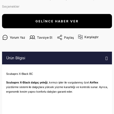
Seçenekler
GELİNCE HABER VER
Karşılaştır
Yorum Yaz
Tavsiye Et
Paylaş
Ürün Bilgisi
Scubapro X-Black BC
Scubapro X-Black dalgıç yeleği
, kırmızı ipler ile vurgulanmış özel
Airflex
yüzdürme sistemi ile dalgıçlara yüksek yüzme kararlılığı ve kontrolü sunar.
Ayrıca,
ergonomik kesim yapısı konforlu dalışları garanti eder.