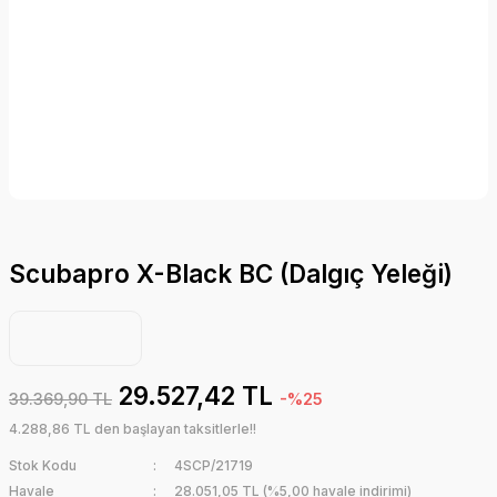
Scubapro X-Black BC (Dalgıç Yeleği)
29.527,42 TL
39.369,90 TL
-%25
4.288,86 TL den başlayan taksitlerle!!
Stok Kodu
4SCP/21719
Havale
28.051,05 TL (%5,00 havale indirimi)