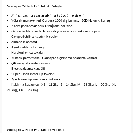
Scubapro X-Black BC, Teknik Detaylar
Airflex, basıncı ayarlanabilir sırt yüzdürme sistemi
Yüksek mukavemetli Cordura 1000 dış kumaş, 420D Nylon iç kumaş
7 adet paslanmaz çelik D bağlantı halkaları
Genişletilebilir, esnek, fermuarlı yan aksesuar saklama cepleri
Genişletilebilir arka ağırlık cepleri
Airnet sırt çantası
Ayarlanabilir bel kuşağı
Hareketli omuz tokaları
Yüksek performanslı Scubapro şişirme ve boşaltma vanaları
QR ön ağırlık entegrasyonu
Bıçak saklama kapsülü
Super Cinch metal tüp tokaları
Ağır hizmet tipi omuz askı tokaları
Kaldırma kapasitesi: XS – 11.2kg, S – 14.2kg, M – 18.3kg, L – 20.3kg, XL –
21.4kg, XXL – 23.4kg
Scubapro X-Black BC,
Tanıtım Videosu