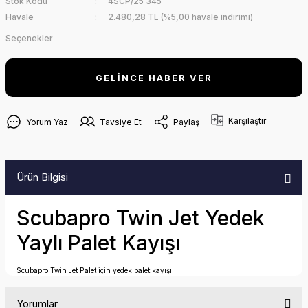
Stok Kodu
4SCP/25 345
Havale
2.480,28 TL (%5,00 havale indirimi)
Seçenekler
GELİNCE HABER VER
Karşılaştır
Yorum Yaz
Tavsiye Et
Paylaş
Ürün Bilgisi
Scubapro Twin Jet Yedek
Yaylı Palet Kayışı
Scubapro Twin Jet Palet için yedek palet kayışı.
Yorumlar