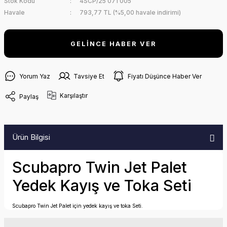
Stok Kodu
4SCP/25 071 005
Havale
793,77 TL (%5,00 havale indirimi)
GELİNCE HABER VER
Yorum Yaz
Tavsiye Et
Fiyatı Düşünce Haber Ver
Karşılaştır
Paylaş
Ürün Bilgisi
Scubapro Twin Jet Palet
Yedek Kayış ve Toka Seti
Scubapro Twin Jet Palet için yedek kayış ve toka Seti.