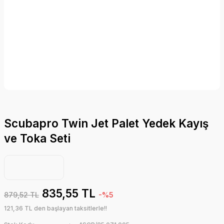
Scubapro Twin Jet Palet Yedek Kayış
ve Toka Seti
835,55 TL
879,52 TL
-%5
121,36 TL den başlayan taksitlerle!!