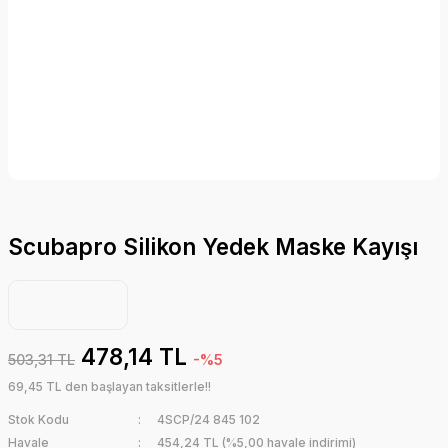
Scubapro Silikon Yedek Maske Kayışı
478,14 TL
503,31 TL
-%5
69,45 TL den başlayan taksitlerle!!
Stok Kodu
4SCP/24 845 102
Havale
454,24 TL (%5,00 havale indirimi)