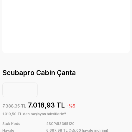
Scubapro Cabin Çanta
7.018,93 TL
7.388,35 TL
-%5
1.019,50 TL den başlayan taksitlerle!!
Stok Kodu
4SCP/53365120
Havale
6.667,98 TL (%5,00 havale indirimi)