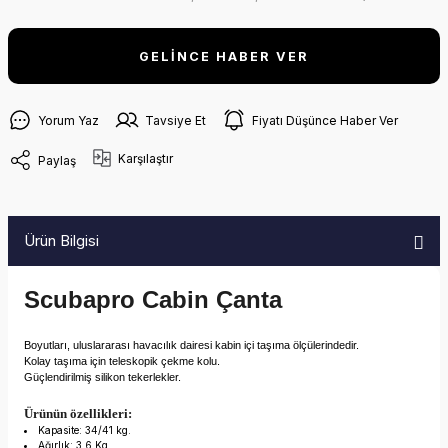
GELİNCE HABER VER
Yorum Yaz
Tavsiye Et
Fiyatı Düşünce Haber Ver
Karşılaştır
Paylaş
Ürün Bilgisi
Scubapro Cabin Çanta
Boyutları, uluslararası havacılık dairesi kabin içi taşıma ölçülerindedir.
Kolay taşıma için teleskopik çekme kolu.
Güçlendirilmiş silikon tekerlekler.
Ürünün özellikleri:
Kapasite: 34/41 kg.
Ağırlık: 3,6 Kg