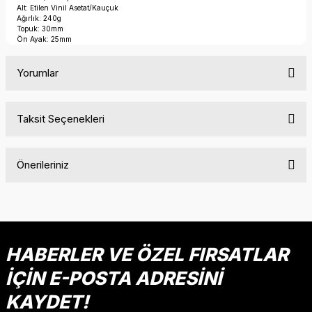
Alt: Etilen Vinil Asetat/Kauçuk
Ağırlık: 240g
Topuk: 30mm
Ön Ayak: 25mm
Yorumlar
Taksit Seçenekleri
Bu ürüne ilk yorumu siz yapın!
Önerileriniz
Yorum Yaz
Bu ürünün fiyat bilgisi, resim, ürün açıklamalarında ve diğer
konularda yetersiz gördüğünüz noktaları öneri formunu
kullanarak tarafımıza iletebilirsiniz.
Görüş ve önerileriniz için teşekkür ederiz.
HABERLER VE ÖZEL FIRSATLAR
İÇİN E-POSTA ADRESİNİ
Ürün resmi kalitesiz, bozuk veya görüntülenemiyor.
Ürün açıklamasında eksik bilgiler bulunuyor.
KAYDET!