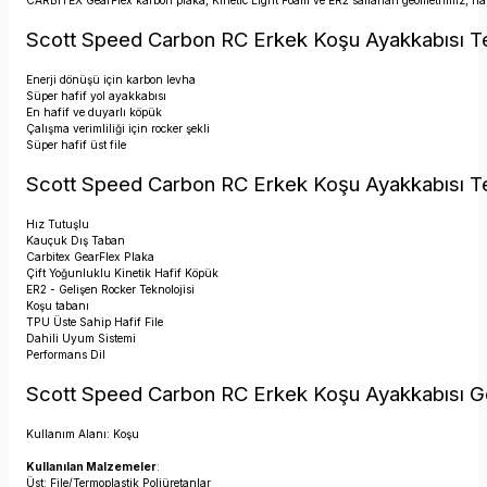
CARBITEX GearFlex karbon plaka, Kinetic Light Foam ve ER2 sallanan geometrimiz, harcad
Scott Speed Carbon RC Erkek Koşu Ayakkabısı Tek
Enerji dönüşü için karbon levha
Süper hafif yol ayakkabısı
En hafif ve duyarlı köpük
Çalışma verimliliği için rocker şekli
Süper hafif üst file
Scott Speed Carbon RC Erkek Koşu Ayakkabısı Te
Hız Tutuşlu
Kauçuk Dış Taban
Carbitex GearFlex Plaka
Çift Yoğunluklu Kinetik Hafif Köpük
ER2 - Gelişen Rocker Teknolojisi
Koşu tabanı
TPU Üste Sahip Hafif File
Dahili Uyum Sistemi
Performans Dil
Scott Speed Carbon RC Erkek Koşu Ayakkabısı Gen
Kullanım Alanı: Koşu
Kullanılan Malzemeler
:
Üst: File/Termoplastik Poliüretanlar