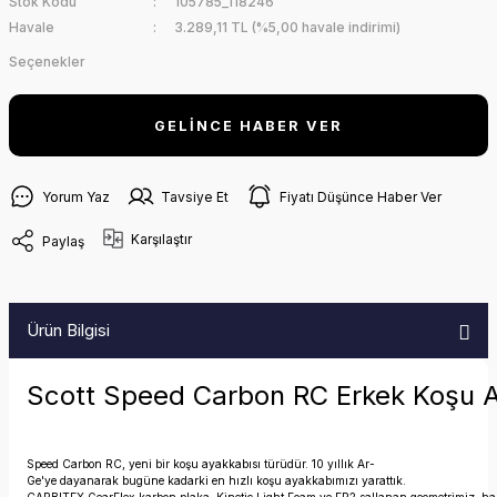
Stok Kodu
105785_118246
Havale
3.289,11 TL (%5,00 havale indirimi)
Seçenekler
GELİNCE HABER VER
Yorum Yaz
Tavsiye Et
Fiyatı Düşünce Haber Ver
Karşılaştır
Paylaş
Ürün Bilgisi
Scott Speed Carbon RC Erkek Koşu A
Speed Carbon RC, yeni bir koşu ayakkabısı türüdür. 10 yıllık Ar-
Ge'ye dayanarak bugüne kadarki en hızlı koşu ayakkabımızı yarattık.