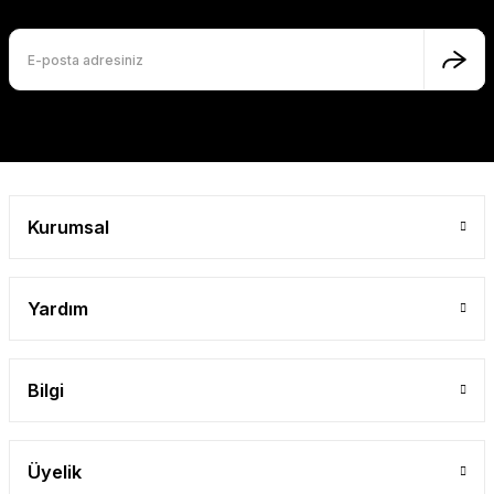
Ürün bilgilerinde hatalar bulunuyor.
Ürün fiyatı diğer sitelerden daha pahalı.
Bu ürüne benzer farklı alternatifler olmalı.
Gönder
Kurumsal
Yardım
Bilgi
Üyelik