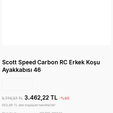
Scott Speed Carbon RC Erkek Koşu
Ayakkabısı 46
3.462,22 TL
5.770,37 TL
-%40
502,89 TL den başlayan taksitlerle!!