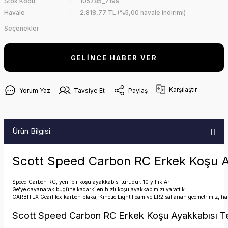
Stok Kodu
105785_7199
Havale
2.818,77 TL (%5,00 havale indirimi)
Seçenekler
GELİNCE HABER VER
Karşılaştır
Yorum Yaz
Tavsiye Et
Paylaş
Ürün Bilgisi
Scott Speed Carbon RC Erkek Koşu A
Speed Carbon RC, yeni bir koşu ayakkabısı türüdür. 10 yıllık Ar-
Ge'ye dayanarak bugüne kadarki en hızlı koşu ayakkabımızı yarattık.
CARBITEX GearFlex karbon plaka, Kinetic Light Foam ve ER2 sallanan geometrimiz, harcad
Scott Speed Carbon RC Erkek Koşu Ayakkabısı Tek