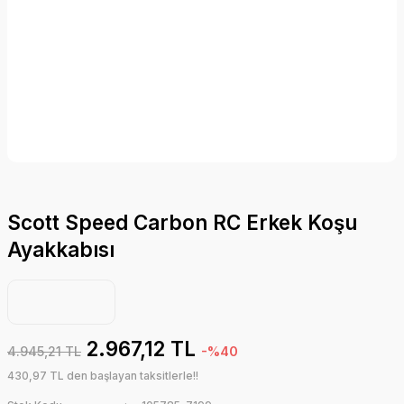
Scott Speed Carbon RC Erkek Koşu
Ayakkabısı
2.967,12 TL
4.945,21 TL
-%40
430,97 TL den başlayan taksitlerle!!