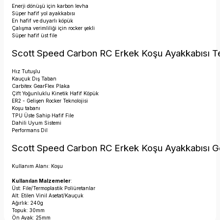
Enerji dönüşü için karbon levha
Süper hafif yol ayakkabısı
En hafif ve duyarlı köpük
Çalışma verimliliği için rocker şekli
Süper hafif üst file
Scott Speed Carbon RC Erkek Koşu Ayakkabısı Te
Hız Tutuşlu
Kauçuk Dış Taban
Carbitex GearFlex Plaka
Çift Yoğunluklu Kinetik Hafif Köpük
ER2 - Gelişen Rocker Teknolojisi
Koşu tabanı
TPU Üste Sahip Hafif File
Dahili Uyum Sistemi
Performans Dil
Scott Speed Carbon RC Erkek Koşu Ayakkabısı Gen
Kullanım Alanı: Koşu
Kullanılan Malzemeler
:
Üst: File/Termoplastik Poliüretanlar
Alt: Etilen Vinil Asetat/Kauçuk
Ağırlık: 240g
Topuk: 30mm
Ön Ayak: 25mm